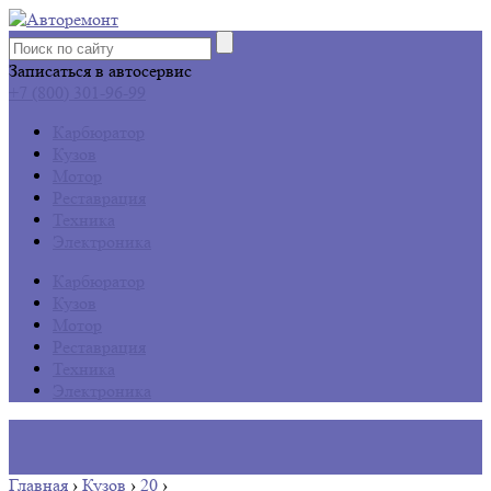
Записаться в автосервис
+7 (800) 301-96-99
Карбюратор
Кузов
Мотор
Реставрация
Техника
Электроника
Карбюратор
Кузов
Мотор
Реставрация
Техника
Электроника
Главная
›
Кузов
›
20
›