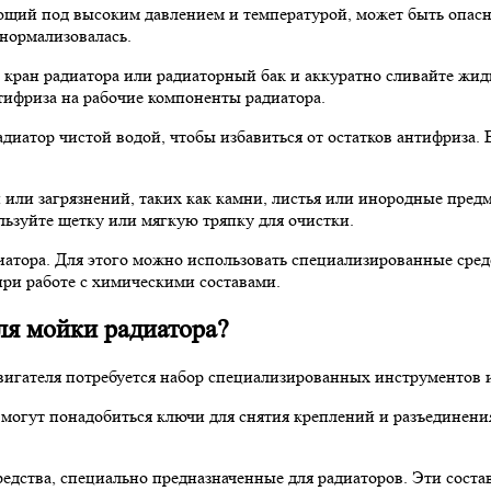
тающий под высоким давлением и температурой, может быть опас
нормализовалась.
 кран радиатора или радиаторный бак и аккуратно сливайте жид
ифриза на рабочие компоненты радиатора.
атор чистой водой, чтобы избавиться от остатков антифриза. Ва
й или загрязнений, таких как камни, листья или инородные пр
льзуйте щетку или мягкую тряпку для очистки.
атора. Для этого можно использовать специализированные средс
при работе с химическими составами.
ля мойки радиатора?
вигателя потребуется набор специализированных инструментов и
могут понадобиться ключи для снятия креплений и разъединени
ства, специально предназначенные для радиаторов. Эти составы