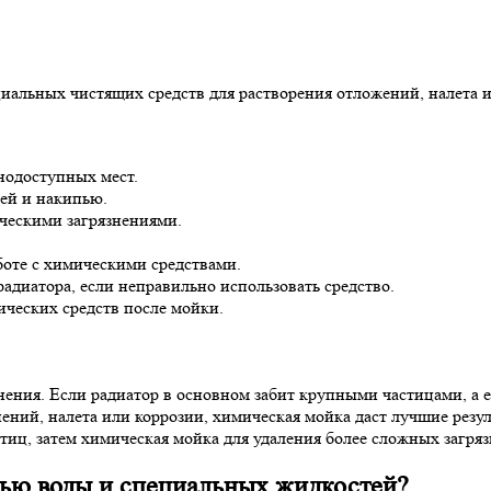
иальных чистящих средств для растворения отложений, налета и 
нодоступных мест.
ей и накипью.
ическими загрязнениями.
оте с химическими средствами.
диатора, если неправильно использовать средство.
ческих средств после мойки.
знения. Если радиатор в основном забит крупными частицами, а 
нений, налета или коррозии, химическая мойка даст лучшие рез
стиц, затем химическая мойка для удаления более сложных загря
щью воды и специальных жидкостей?