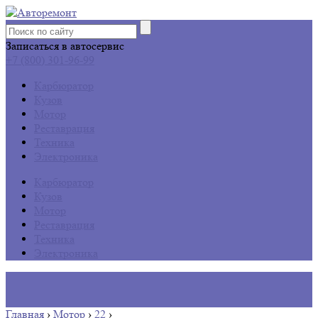
Записаться в автосервис
+7 (800) 301-96-99
Карбюратор
Кузов
Мотор
Реставрация
Техника
Электроника
Карбюратор
Кузов
Мотор
Реставрация
Техника
Электроника
Главная
›
Мотор
›
22
›