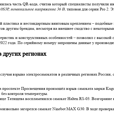
нилась часть QR-кода, считав который специалисты получили и
10S3P, номинальное напряжение 36 В
, типовая для серии Pro 2.
й пластика и нестандартным винтовым креплением – подобные э
ов другим брендам, несмотря на внешнее сходство с некоторыми
еристик и конструктивных особенностей – позволил с высокой 
е 2022 года. По серийному номеру запрошены данные у производ
 других регионах
 случая взрыва электросамокатов в различных регионах России,
а проспекте Просвещения произошёл взрыв самоката марки Kug
 без контроля температуры.
ице Татищева воспламенился самокат Halten RS-03. Возгорание 
.
оизвольно загорелся самокат Ninebot MAX G30. В ходе проверки