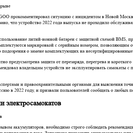
GOO прокомментировал ситуацию с инцидентом в Новой Москве,
но, что устройство 2022 года выпуска не проходило обслужива
использование литий-ионной батареи с защитной схемой BMS, п
мплектуются маркировкой с серийным номером, позволяющим от
ло подозрения о замене комплектующих на несертифицированные
о предусмотрена защита от перезаряда, перегрева и короткого
мендовал владельцам устройств не эксплуатировать самокаты с 
 экспертами и правоохранительными органами для выяснения то
сию в 2022 году, и призвали пользователей сообщать о любых п
ии электросамокатов
рывом аккумуляторов, необходимо строго соблюдать рекомендаци
и напряжения и тока. Запрещено применять универсальные или