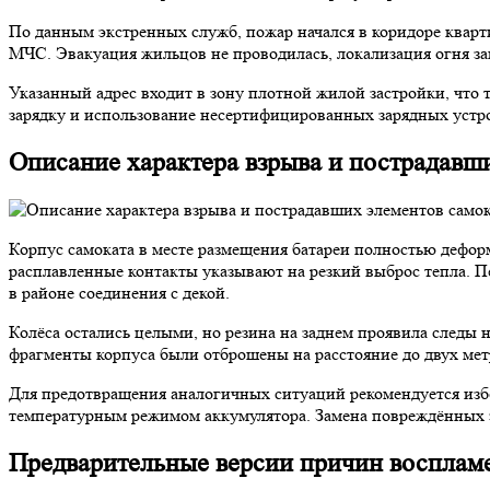
По данным экстренных служб, пожар начался в коридоре кварт
МЧС. Эвакуация жильцов не проводилась, локализация огня заня
Указанный адрес входит в зону плотной жилой застройки, что
зарядку и использование несертифицированных зарядных устр
Описание характера взрыва и пострадавш
Корпус самоката в месте размещения батареи полностью дефор
расплавленные контакты указывают на резкий выброс тепла. 
в районе соединения с декой.
Колёса остались целыми, но резина на заднем проявила следы 
фрагменты корпуса были отброшены на расстояние до двух метр
Для предотвращения аналогичных ситуаций рекомендуется избе
температурным режимом аккумулятора. Замена повреждённых э
Предварительные версии причин воспламе