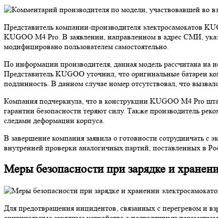
Представитель компании-производителя электросамокатов KU
KUGOO M4 Pro. В заявлении, направленном в адрес СМИ, указа
модифицировано пользователем самостоятельно.
По информации производителя, данная модель рассчитана на 
Представитель KUGOO уточнил, что оригинальные батареи ко
подлинность. В данном случае номер отсутствовал, что вызва
Компания подчеркнула, что в конструкции KUGOO M4 Pro штатн
гарантии безопасности теряют силу. Также производитель реко
следами деформации корпуса.
В завершение компания заявила о готовности сотрудничать с
внутренней проверки аналогичных партий, поставленных в Рос
Меры безопасности при зарядке и хранен
Для предотвращения инцидентов, связанных с перегревом и вз
оригинальные зарядные устройства с подходящими параметрам