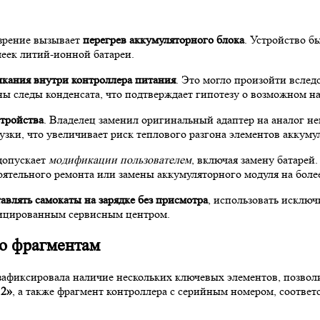
озрение вызывает
перегрев аккумуляторного блока
. Устройство б
еек литий-ионной батареи.
ыкания внутри контроллера питания
. Это могло произойти вслед
дны следы конденсата, что подтверждает гипотезу о возможном 
стройства
. Владелец заменил оригинальный адаптер на аналог не
узки, что увеличивает риск теплового разгона элементов аккуму
допускает
модификации пользователем
, включая замену батаре
оятельного ремонта или замены аккумуляторного модуля на боле
тавлять самокаты на зарядке без присмотра
, использовать исклю
фицированным сервисным центром.
по фрагментам
 зафиксировала наличие нескольких ключевых элементов, позвол
 2»
, а также фрагмент контроллера с серийным номером, соотве