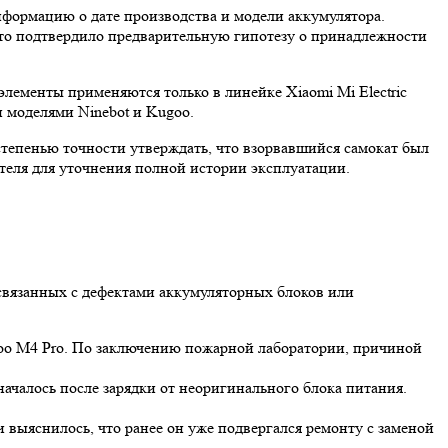
нформацию о дате производства и модели аккумулятора.
 Это подтвердило предварительную гипотезу о принадлежности
лементы применяются только в линейке Xiaomi Mi Electric
 моделями Ninebot и Kugoo.
степенью точности утверждать, что взорвавшийся самокат был
ителя для уточнения полной истории эксплуатации.
 связанных с дефектами аккумуляторных блоков или
oo M4 Pro. По заключению пожарной лаборатории, причиной
началось после зарядки от неоригинального блока питания.
 выяснилось, что ранее он уже подвергался ремонту с заменой