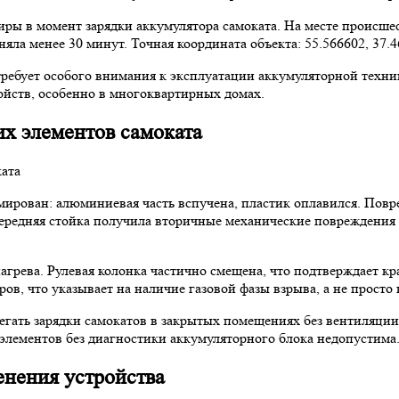
иры в момент зарядки аккумулятора самоката. На месте происше
ла менее 30 минут. Точная координата объекта: 55.566602, 37.4
 требует особого внимания к эксплуатации аккумуляторной тех
ойств, особенно в многоквартирных домах.
их элементов самоката
мирован: алюминиевая часть вспучена, пластик оплавился. Повр
Передняя стойка получила вторичные механические повреждения
нагрева. Рулевая колонка частично смещена, что подтверждает к
ов, что указывает на наличие газовой фазы взрыва, а не просто
гать зарядки самокатов в закрытых помещениях без вентиляции,
лементов без диагностики аккумуляторного блока недопустима
нения устройства