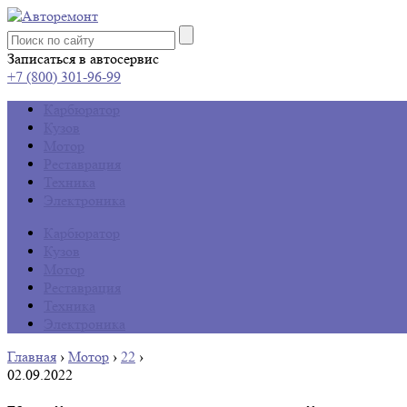
Записаться в автосервис
+7 (800) 301-96-99
Карбюратор
Кузов
Мотор
Реставрация
Техника
Электроника
Карбюратор
Кузов
Мотор
Реставрация
Техника
Электроника
Главная
›
Мотор
›
22
›
02.09.2022