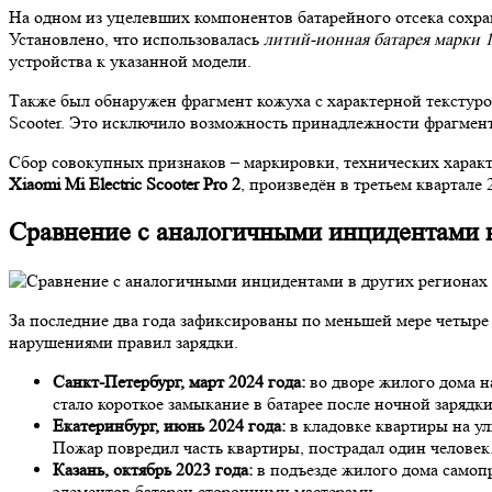
На одном из уцелевших компонентов батарейного отсека сохра
Установлено, что использовалась
литий-ионная батарея марки 
устройства к указанной модели.
Также был обнаружен фрагмент кожуха с характерной текстуро
Scooter. Это исключило возможность принадлежности фрагмент
Сбор совокупных признаков – маркировки, технических характ
Xiaomi Mi Electric Scooter Pro 2
, произведён в третьем квартал
Сравнение с аналогичными инцидентами в
За последние два года зафиксированы по меньшей мере четыре
нарушениями правил зарядки.
Санкт-Петербург, март 2024 года:
во дворе жилого дома н
стало короткое замыкание в батарее после ночной зарядки
Екатеринбург, июнь 2024 года:
в кладовке квартиры на ул
Пожар повредил часть квартиры, пострадал один человек
Казань, октябрь 2023 года:
в подъезде жилого дома самопр
элементов батареи сторонними мастерами.