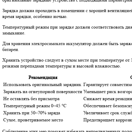
Зарядка должна проходить в помещении с хорошей вентиляцией
время зарядки, особенно ночью.
Температурный режим при зарядке должен соответствовать диа
замыкание.
Для хранения электросамоката аккумулятор должен быть заряж
батареи.
Хранить устройство следует в сухом месте при температуре от 
резкими перепадами температуры и высокой влажностью.
Рекомендация
Использовать оригинальный зарядник
Гарантирует совместимо
Заряжать на огнеупорной поверхности
Уменьшает риск возгор
Не оставлять без присмотра
Снижает время реакции
Температурный режим 0–45 °C
Обеспечивает безопасн
Хранить при 50–70% заряда
Увеличивает срок служ
Сухое, проветриваемое место
Предотвращает коррози
Соблюдение этих мер поможет избежать непредвиденных полом