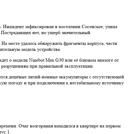
а. Инцидент зафиксирован в поселении Сосенское, улица
 Пострадавших нет, но ущерб значительный.
 На месте удалось обнаружить фрагменты корпуса, части
зительную модель устройства.
дёт о модели Ninebot Max G30 или её близком аналоге от
м разрушениям при правильной эксплуатации.
уются дешёвые литий-ионные аккумуляторы с отсутствующей
аркую погоду и при подключении к нестабильному источнику
времени. Очаг возгорания находился в квартире на первом
ус 1.