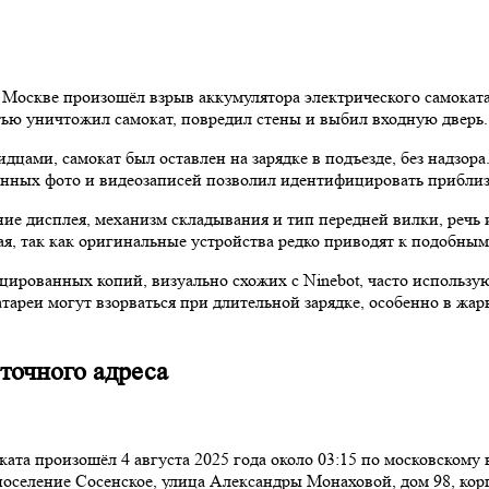
й Москве произошёл взрыв аккумулятора электрического самокат
ью уничтожил самокат, повредил стены и выбил входную дверь.
ами, самокат был оставлен на зарядке в подъезде, без надзора.
ванных фото и видеозаписей позволил идентифицировать прибли
е дисплея, механизм складывания и тип передней вилки, речь и
я, так как оригинальные устройства редко приводят к подобны
цированных копий, визуально схожих с Ninebot, часто использ
атареи могут взорваться при длительной зарядке, особенно в ж
точного адреса
та произошёл 4 августа 2025 года около 03:15 по московскому 
поселение Сосенское, улица Александры Монаховой, дом 98, корп