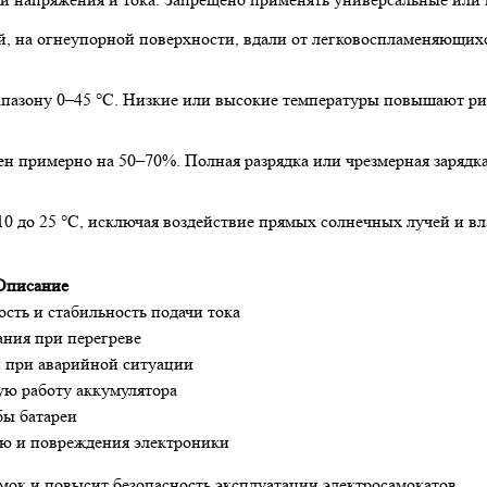
, на огнеупорной поверхности, вдали от легковоспламеняющихся
пазону 0–45 °C. Низкие или высокие температуры повышают рис
ен примерно на 50–70%. Полная разрядка или чрезмерная зарядк
10 до 25 °C, исключая воздействие прямых солнечных лучей и вл
Описание
сть и стабильность подачи тока
ания при перегреве
 при аварийной ситуации
ую работу аккумулятора
бы батареи
ю и повреждения электроники
ок и повысит безопасность эксплуатации электросамокатов.