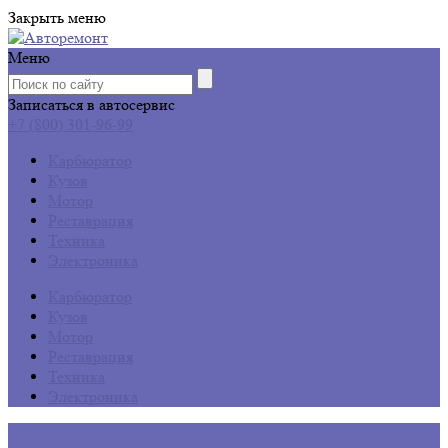
Закрыть меню
Меню
Записаться в автосервис
+7 (800) 301-96-99
Карбюратор
Кузов
Мотор
Реставрация
Техника
Электроника
Карбюратор
Кузов
Мотор
Реставрация
Техника
Электроника