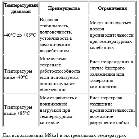
Температурный
Преимущества
Ограничения
диапазон
Высокая
Могут наблюдаться
стабильность,
потеря
долговечность,
-40°C до +85°C
производительности
устойчивость к
при температурных
механическим
колебаниях.
воздействиям.
Микросхема
Риск повреждения в
сохраняет
случае быстрого
Температуры
работоспособность,
охлаждения или
ниже -40°C
если используется
замерзания
дополнительное
компонентов.
обогревание.
Может работать с
Риск перегрева,
пониженной
ухудшение
Температуры
нагрузкой при
производительности,
выше +85°C
температурном
возможное
контроле.
разрушение пайки.
Для использования M9ka1 в экстремальных температурах