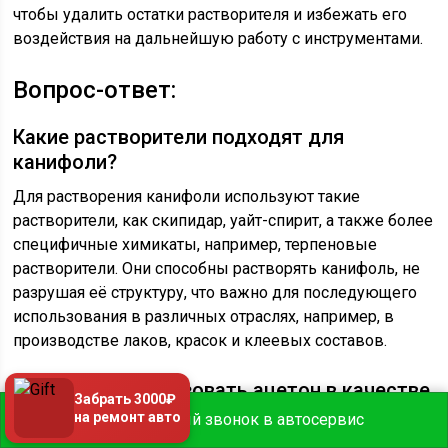
чтобы удалить остатки растворителя и избежать его
воздействия на дальнейшую работу с инструментами.
Вопрос-ответ:
Какие растворители подходят для
канифоли?
Для растворения канифоли используют такие
растворители, как скипидар, уайт-спирит, а также более
специфичные химикаты, например, терпеновые
растворители. Они способны растворять канифоль, не
разрушая её структуру, что важно для последующего
использования в различных отраслях, например, в
производстве лаков, красок и клеевых составов.
Можно ли использовать ацетон в качестве
Забрать 3000₽
растворителя для канифоли?
на ремонт авто
Бесплатный звонок в автосервис