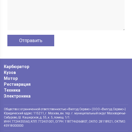
Карбюратор
Кузов
Мотор
Реставрация
Техника
Электроника
Общество с ограниченной ответственностью «Вилгуд Сервис» (ООО «Вилгуд Сервис»)
Юридический адрес: 115211, г. Москва, вн. тер. г. муниципальный округ Москворечье-
Сабурово, Ш. Каширское, д. 55, к. 5, помещ. 1/1.
ИНН: 7724435560, КПП: 772401001, ОГРН: 1187746366807, ОКПО: 28118921; ОКТМО:
45918000000