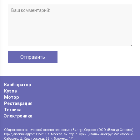
Карбюратор
Кузов
Мотор
Реставрация
Техника
Электроника
Общество с ограниченной ответственностью «Вилгуд Сервис» (ООО «Вилгуд Сервис»)
Юридический адрес: 115211, г. Москва, вн. тер. г. муниципальный округ Москворечье-
Сабурово, Ш. Каширское, д. 55, к. 5, помещ. 1/1.