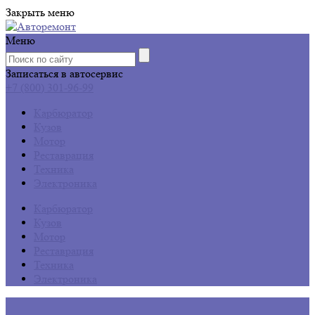
Закрыть меню
Меню
Записаться в автосервис
+7 (800) 301-96-99
Карбюратор
Кузов
Мотор
Реставрация
Техника
Электроника
Карбюратор
Кузов
Мотор
Реставрация
Техника
Электроника