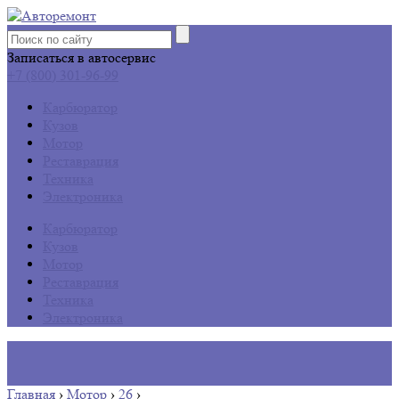
Записаться в автосервис
+7 (800) 301-96-99
Карбюратор
Кузов
Мотор
Реставрация
Техника
Электроника
Карбюратор
Кузов
Мотор
Реставрация
Техника
Электроника
Главная
›
Мотор
›
26
›