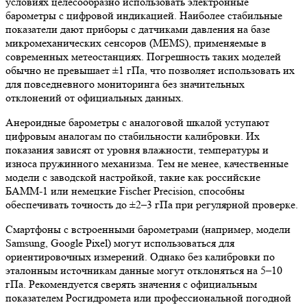
условиях целесообразно использовать электронные
барометры с цифровой индикацией. Наиболее стабильные
показатели дают приборы с датчиками давления на базе
микромеханических сенсоров (MEMS), применяемые в
современных метеостанциях. Погрешность таких моделей
обычно не превышает ±1 гПа, что позволяет использовать их
для повседневного мониторинга без значительных
отклонений от официальных данных.
Анероидные барометры с аналоговой шкалой уступают
цифровым аналогам по стабильности калибровки. Их
показания зависят от уровня влажности, температуры и
износа пружинного механизма. Тем не менее, качественные
модели с заводской настройкой, такие как российские
БАММ-1 или немецкие Fischer Precision, способны
обеспечивать точность до ±2–3 гПа при регулярной проверке.
Смартфоны с встроенными барометрами (например, модели
Samsung, Google Pixel) могут использоваться для
ориентировочных измерений. Однако без калибровки по
эталонным источникам данные могут отклоняться на 5–10
гПа. Рекомендуется сверять значения с официальным
показателем Росгидромета или профессиональной погодной