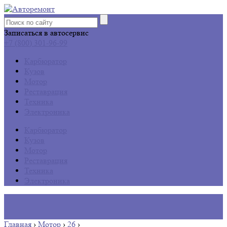
Записаться в автосервис
+7 (800) 301-96-99
Карбюратор
Кузов
Мотор
Реставрация
Техника
Электроника
Карбюратор
Кузов
Мотор
Реставрация
Техника
Электроника
Главная
›
Мотор
›
26
›