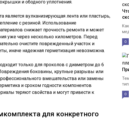
покрышки и ободного уплотнения.
Чт
 является вулканизирующая лента или пластырь,
ск
епление с резиной. Использование
Как
атериалов снижает прочность ремонта и может
мед
ния уже через несколько километров. Перед
0
зательно очистите поврежденный участок и
еты, иначе надежная герметизация невозможна.
одходит только для проколов с диаметром до 6
Пр
 Повреждения боковины, крупные разрывы или
рофессионального вмешательства или замены
Тем
тип
герметика и сроком годности компонентов
риалы теряют свойства и могут привести к
0
мкомплекта для конкретного