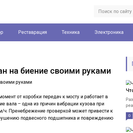
ор
Реставрация
Техника
Электроника
ан на биение своими руками
Чт
омент от коробки передач к мосту и работает в
Раз
ие вала – одна из причин вибрации кузова при
реа
км/ч. Пренебрежение проверкой может привести к
0
азрушению подвесного подшипника и повреждению