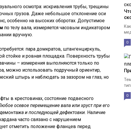
изуального осмотра: искривления трубы, трещины
Чт
вочных грузов. Даже небольшое отклонение оси
ск
с, особенно на высоких оборотах. Допустимое
Как
мм
по телу вала, измеряется часовым индикатором
мед
вании вручную.
0
отребуется: пара домкратов, штангенциркуль,
ной стойке и ровная площадка. Поверхность трубы
жавчины – измерения выполняются только по
ора, можно использовать подручный ориентир,
Пр
ский штырь и наблюдать за зазором на глаз, но
Тем
тип
0
фты в крестовинах, состояние подвесного
Любое осевое перемещение вала или хруст при его
 демонтажа и последующей дефектовки.
Наличие
 кардана часто связано с нарушением
дует отметить положение фланцев перед