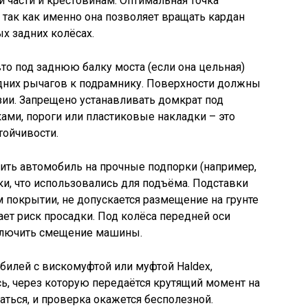
й части и крестовинам. Оптимальная точка
 так как именно она позволяет вращать кардан
х задних колёсах.
то под заднюю балку моста (если она цельная)
адних рычагов к подрамнику. Поверхности должны
ии. Запрещено устанавливать домкрат под
ами, пороги или пластиковые накладки – это
тойчивости.
ить автомобиль на прочные подпорки (например,
ки, что использовались для подъёма. Подставки
 покрытии, не допускается размещение на грунте
ает риск просадки. Под колёса передней оси
ключить смещение машины.
илей с вискомуфтой или муфтой Haldex,
ь, через которую передаётся крутящий момент на
аться, и проверка окажется бесполезной.