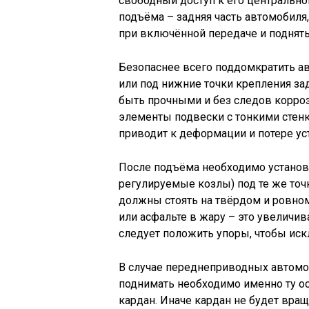
свободный доступ к его центрально
подъёма – задняя часть автомобиля,
при включённой передаче и подняты
Безопаснее всего поддомкратить ав
или под нижние точки крепления з
быть прочными и без следов корроз
элементы подвески с тонкими стенк
приводит к деформации и потере ус
После подъёма необходимо установ
регулируемые козлы) под те же точ
должны стоять на твёрдом и ровном
или асфальте в жару – это увеличив
следует положить упоры, чтобы ис
В случае переднеприводных автомоб
поднимать необходимо именно ту ос
кардан. Иначе кардан не будет вращ