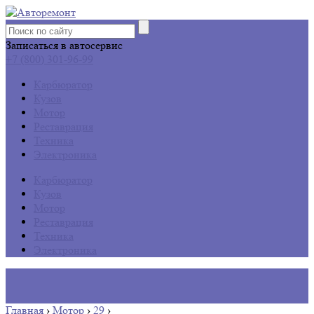
Записаться в автосервис
+7 (800) 301-96-99
Карбюратор
Кузов
Мотор
Реставрация
Техника
Электроника
Карбюратор
Кузов
Мотор
Реставрация
Техника
Электроника
Главная
›
Мотор
›
29
›