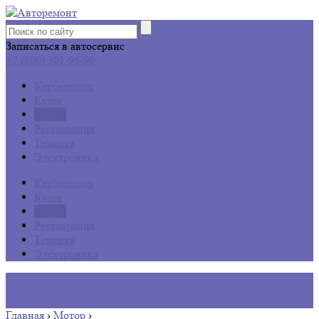
Записаться в автосервис
+7 (800) 301-96-99
Карбюратор
Кузов
Мотор
Реставрация
Техника
Электроника
Карбюратор
Кузов
Мотор
Реставрация
Техника
Электроника
Главная
›
Мотор
›