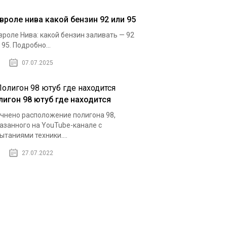
вроле нива какой бензин 92 или 95
роле Нива: какой бензин заливать — 92
 95. Подробно...
07.07.2025
лигон 98 ютуб где находится
чнено расположение полигона 98,
азанного на YouTube-канале с
ытаниями техники....
27.07.2022