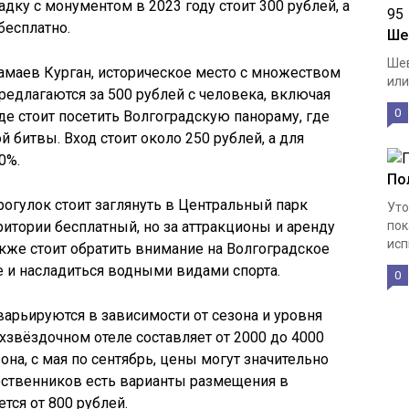
дку с монументом в 2023 году стоит 300 рублей, а
бесплатно.
Ше
Шев
амаев Курган, историческое место с множеством
или
редлагаются за 500 рублей с человека, включая
0
де стоит посетить Волгоградскую панораму, где
 битвы. Вход стоит около 250 рублей, а для
0%.
По
огулок стоит заглянуть в Центральный парк
Уто
рритории бесплатный, но за аттракционы и аренду
пок
исп
акже стоит обратить внимание на Волгоградское
е и насладиться водными видами спорта.
0
арьируются в зависимости от сезона и уровня
ёхзвёздочном отеле составляет от 2000 до 4000
она, с мая по сентябрь, цены могут значительно
ственников есть варианты размещения в
ется от 800 рублей.