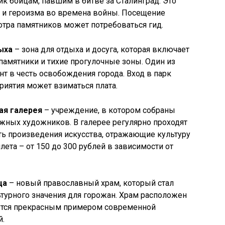
ик бойцам, павшим в битве за Сталинград. Это
 и героизма во времена войны. Посещение
отра памятников может потребоваться гид.
ыха
– зона для отдыха и досуга, которая включает
памятники и тихие прогулочные зоны. Один из
т в честь освобождения города. Вход в парк
риятия может взиматься плата.
ая галерея
– учреждение, в котором собраны
ежных художников. В галерее регулярно проходят
ть произведения искусства, отражающие культуру
лета – от 150 до 300 рублей в зависимости от
ца
– новый православный храм, который стал
турного значения для горожан. Храм расположен
ляется прекрасным примером современной
й.