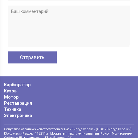
Карбюратор
Кузов
Мотор
Реставрация
Техника
Электроника
Общество с ограниченной ответственностью «Вилгуд Сервис» (ООО «Вилгуд Сервис»)
Юридический адрес: 115211, г. Москва, вн. тер. г. муниципальный округ Москворечье-
Сабурово, Ш. Каширское, д. 55, к. 5, помещ. 1/1.