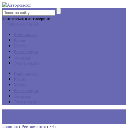
Записаться в автосервис
+7 (800) 301-96-99
Карбюратор
Кузов
Мотор
Реставрация
Техника
Электроника
Карбюратор
Кузов
Мотор
Реставрация
Техника
Электроника
Главная
›
Реставрация
›
33
›