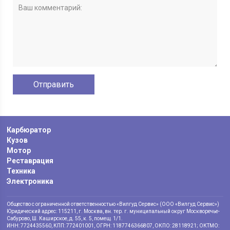
Карбюратор
Кузов
Мотор
Реставрация
Техника
Электроника
Общество с ограниченной ответственностью «Вилгуд Сервис» (ООО «Вилгуд Сервис»)
Юридический адрес: 115211, г. Москва, вн. тер. г. муниципальный округ Москворечье-
Сабурово, Ш. Каширское, д. 55, к. 5, помещ. 1/1.
ИНН: 7724435560, КПП: 772401001, ОГРН: 1187746366807, ОКПО: 28118921; ОКТМО: