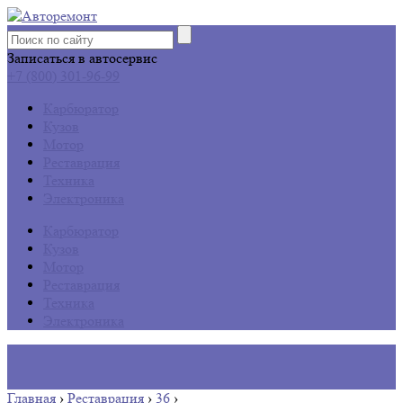
Записаться в автосервис
+7 (800) 301-96-99
Карбюратор
Кузов
Мотор
Реставрация
Техника
Электроника
Карбюратор
Кузов
Мотор
Реставрация
Техника
Электроника
Главная
›
Реставрация
›
36
›