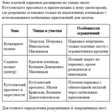
Зона платной парковки расширена на улицы около
Кутузовского проспекта и прилегающих к нему магистралях,
где разрешена остановка только на выделенных площадках с
использованием мобильных приложений для оплаты.
Особенности
Зона
Улицы и участки
ограничений
Тверская, Петровка,
Парковка запрещена,
Бульварное
Никольская,
только платные места с
кольцо
Мясницкая
ограничением времени
Полный запрет на
Садовое
Красная площадь,
парковку, кроме
кольцо
Большая Дмитровка,
резидентов и
(центр)
Мясницкая
инвалидов
Кутузовский
Платная парковка с
Кутузовский
проспект, Малая
обязательной оплатой
проспект и
Брянская, Большая
через мобильные
окрестности
Дорогомиловская
приложения
Для точного определения разрешённых и запрещённых мест