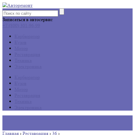
Записаться в автосервис
+7 (800) 301-96-99
Карбюратор
Кузов
Мотор
Реставрация
Техника
Электроника
Карбюратор
Кузов
Мотор
Реставрация
Техника
Электроника
Главная
›
Реставрация
›
36
›