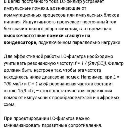
В цепях постоянного тока LC-фильтр устраняет
импульсные помехи, возникающие от
коммутационных процессов или импульсных блоков
питания. Индуктивность пропускает постоянный ток
без значительного сопротивления, в то время как
высокочастотные помехи «гаснут» на
конденсаторе
, подключённом параллельно нагрузке.
Для эффективной работы LC-фильтра необходимо
учитывать резонансную частоту:
f = 1 / (2π√(LC))
. Фильтр
должен быть настроен так, чтобы эта частота
находилась ниже диапазона помех. Например, при
L =
100 мкГн
и
C = 1 мкФ
резонансная частота составит
около 15,9 кГц – этого достаточно для подавления
помех от импульсных преобразователей и цифровых
схем.
При проектировании LC-фильтра важно
минимизировать паразитные сопротивления,