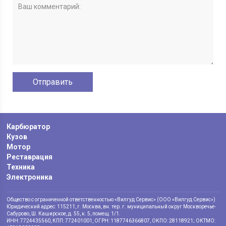
Карбюратор
Кузов
Мотор
Реставрация
Техника
Электроника
Общество с ограниченной ответственностью «Вилгуд Сервис» (ООО «Вилгуд Сервис»)
Юридический адрес: 115211, г. Москва, вн. тер. г. муниципальный округ Москворечье-
Сабурово, Ш. Каширское, д. 55, к. 5, помещ. 1/1.
ИНН: 7724435560, КПП: 772401001, ОГРН: 1187746366807, ОКПО: 28118921; ОКТМО: