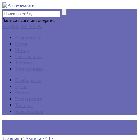
Записаться в автосервис
+7 (800) 301-96-99
Карбюратор
Кузов
Мотор
Реставрация
Техника
Электроника
Карбюратор
Кузов
Мотор
Реставрация
Техника
Электроника
Главная
›
Техника
›
43
›