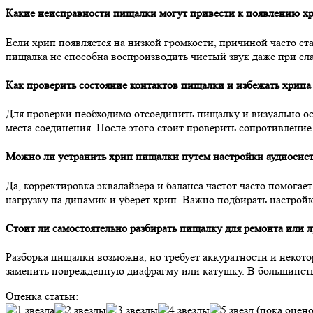
Какие неисправности пищалки могут привести к появлению х
Если хрип появляется на низкой громкости, причиной часто с
пищалка не способна воспроизводить чистый звук даже при сл
Как проверить состояние контактов пищалки и избежать хрипа 
Для проверки необходимо отсоединить пищалку и визуально ос
места соединения. После этого стоит проверить сопротивлени
Можно ли устранить хрип пищалки путем настройки аудиосисте
Да, корректировка эквалайзера и баланса частот часто помог
нагрузку на динамик и уберет хрип. Важно подбирать настройк
Стоит ли самостоятельно разбирать пищалку для ремонта или л
Разборка пищалки возможна, но требует аккуратности и некото
заменить поврежденную диафрагму или катушку. В большинстве
Оценка статьи:
(пока оцено