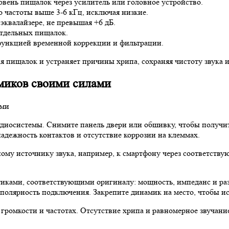
вень пищалок через усилитель или головное устройство.
о частоты выше 3-6 кГц, исключая низкие.
эквалайзере, не превышая +6 дБ.
отдельных пищалок.
функцией временной коррекции и фильтрации.
 пищалок и устраняет причины хрипа, сохраняя чистоту звука и
миков своими силами
удиосистемы. Снимите панель двери или обшивку, чтобы получит
адежность контактов и отсутствие коррозии на клеммах.
ому источнику звука, например, к смартфону через соответству
тиками, соответствующими оригиналу: мощность, импеданс и ра
 полярность подключения. Закрепите динамик на место, чтобы и
громкости и частотах. Отсутствие хрипа и равномерное звучани