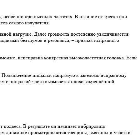
 особенно при высоких частотах. В отличие от треска или
тов самого излучателя.
ьной нагрузке. Далее громкость постепенно увеличивается:
водимый без шумов и резонанса, – признак исправного
озможно, неисправна конкретная высокочастотная головка. Если
ле. Подключение пищалки напрямую к заведомо исправному
дом с пищалкой часто вызывается плохо закреплённой
 подвеса. В результате он начинает вибрировать
ятом динамике просматриваются трещины, вмятины и участки