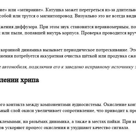
е» или «затирание». Катушка может перегреться из-за длительн
собой или трутся о магнитопровод. Визуально это не всегда вид
ения диффузора. При этом звук становится неравномерным, по
аги или пыли, попавшей внутрь корпуса. Проверка проводится в
 корзиной динамика вызывает периодическое потрескивание. Это
нения потребуется аккуратная очистка щёткой или продувка сж
 автомобиля, подключив его к заведомо исправному источнику 
влении хрипа
ого контакта между компонентами аудиосистемы. Окисление кон
ьный слой окиси увеличивает сопротивление, что приводит к п
леммами, на разъёмах динамика, а также в местах пайки. При ви
тов ускоряют процесс окисления и ухудшают качество сигнала.