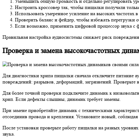
Уменьшить общую громкость и отдельно регулировать уро
Настроить кроссовер так, чтобы пищалки получали тольк
Использовать умеренное усиление на высоких частотах в 
Проверить баланс и фейдер, чтобы избежать перегрузки 
Если возможно, применить цифровой процессор звука с 
Правильная настройка аудиосистемы снижает риск повреждения
Проверка и замена высокочастотных дина
Для диагностики хрипа пищалки сначала отключите питание а
повреждений: разрывов, деформаций, загрязнений. Проверьте н
Для более точной проверки подключите динамик к низковольтн
хрип. Если дефекты слышны, динамик требует замены.
При замене приобретайте динамик с техническими характерис
отсоединив провода и крепления. Установите новый, соблюдая
После установки проверьте работу пищалки на разных уровнях 
звука.