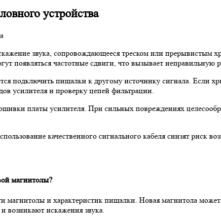
оловного устройства
скажение звука, сопровождающееся треском или прерывистым хр
могут появляться частотные сдвиги, что вызывает неправильную 
тся подключить пищалки к другому источнику сигнала. Если хри
дов усилителя и проверку цепей фильтрации.
ошивки платы усилителя. При сильных повреждениях целесообраз
 использование качественного сигнального кабеля снизят риск в
вой магнитолы?
и магнитолы и характеристик пищалки. Новая магнитола может 
 и возникают искажения звука.