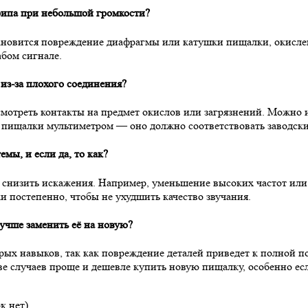
рипа при небольшой громкости?
тановится повреждение диафрагмы или катушки пищалки, окисле
абом сигнале.
из-за плохого соединения?
мотреть контакты на предмет окислов или загрязнений. Можно и
е пищалки мультиметром — оно должно соответствовать заводск
мы, и если да, то как?
ает снизить искажения. Например, уменьшение высоких частот и
и постепенно, чтобы не ухудшить качество звучания.
учше заменить её на новую?
рых навыков, так как повреждение деталей приведет к полной по
 случаев проще и дешевле купить новую пищалку, особенно есл
к нет)