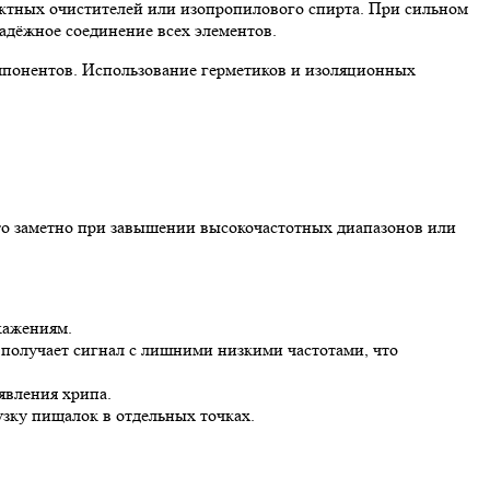
актных очистителей или изопропилового спирта. При сильном
надёжное соединение всех элементов.
омпонентов. Использование герметиков и изоляционных
это заметно при завышении высокочастотных диапазонов или
кажениям.
а получает сигнал с лишними низкими частотами, что
явления хрипа.
узку пищалок в отдельных точках.