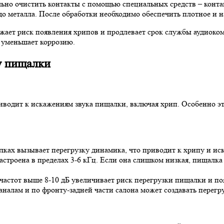
льно очистить контакты с помощью специальных средств – конт
до металла. После обработки необходимо обеспечить плотное и 
ижает риск появления хрипов и продлевает срок службы аудиок
о уменьшает коррозию.
у пищалки
риводит к искажениям звука пищалки, включая хрип. Особенно 
лках вызывает перегрузку динамика, что приводит к хрипу и ис
астроена в пределах 3-6 кГц. Если она слишком низкая, пищалк
частот выше 8-10 дБ увеличивает риск перегрузки пищалки и по
аналам и по фронту-задней части салона может создавать перегр