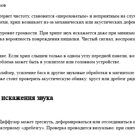
еряет чистоту, становится «шероховатым» и неприятным на слух,
хи, хрип возникает из-за механических или акустических дефек
уровне громкости. При хрипе звук искажается даже при минимал
ка вероятность повреждения пищалки. Чистый сигнал, воспроиз
ние. Если хрип слышен только в одном углу передней панели, в
облема может быть в усилителе или головном устройстве.
лайзер, усиление баса и другие звуковые обработки в магнито
же стоит проверить акустическую обивку: хруст или дребезг ря
 искажения звука
Диффузор может треснуть, деформироваться или отсоединиться от
актерному «дребезгу». Проверка проводится визуально: при сн