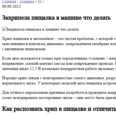
Главная
›
Техника
›
43
›
08.09.2022
Захрипела пищалка в машине что делать
Хрип пищалки в автомобиле – это частая проблема, с которой
окислившиеся контакты динамика, повреждённая мембрана или 
с внешними пищалками.
Если звук искажается только при определённых условиях – нап
напряжение, плохой контакт массы или повреждение провода. 
значении ниже 12,5 В возможна некорректная работа звуковых 
Нередко хрип связан с неисправностью самого динамика: разру
нормального звука. У некоторых моделей авто пищалки встрое
Для точного определения причины потребуется проверить напр
стоит игнорировать посторонние звуки – они могут быть призн
Как распознать хрип в пищалке и отличить