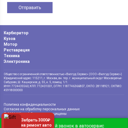
Карбюратор
Кузов
Мотор
Реставрация
Техника
Электроника
Общество с ограниченной ответственностью «Вилгуд Сервис» (ООО «Вилгуд Сервис»)
Юридический адрес: 115211, г. Москва, вн. тер. г. муниципальный округ Москворечье-
Сабурово, Ш. Каширское, д. 55, к. 5, помещ. 1/1.
ИНН: 7724435560, КПП: 772401001, ОГРН: 1187746366807, ОКПО: 28118921; ОКТМО:
45918000000
Политика конфиденциальности
Согласие на обработку персональных данных
© 2026 Wilgood. Все права защищены
Забрать 3000₽
на ремонт авто
Бесплатный звонок в автосервис