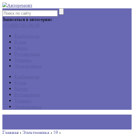
Записаться в автосервис
+7 (800) 301-96-99
Карбюратор
Кузов
Мотор
Реставрация
Техника
Электроника
Карбюратор
Кузов
Мотор
Реставрация
Техника
Электроника
Главная
›
Электроника
›
59
›