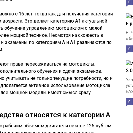
0
жно с 16 лет, тогда как для получения категории
 возраста. Это делает категорию А1 актуальной
E p
ать обучение управлению мотоциклом с малой
E-P
олее мощной технике. Несмотря на схожесть в
с б
и экзамены по категориям А и А1 различаются по
м.
0
меют права пересаживаться на мотоциклы,
2 0
дополнительного обучения и сдачи экзаменов.
о учитывать не только текущие потребности, но и
Узн
едполагается активное использование мотоцикла
уст
EA28
олее мощной модели, имеет смысл сразу
0
едства относятся к категории А
 с рабочим объёмом двигателя свыше 125 куб. см
. Это двухколёсные транспортные средства,