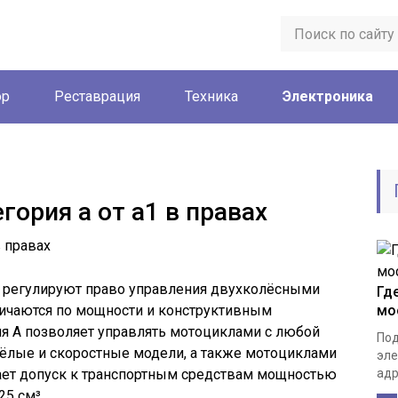
ор
Реставрация
Техника
Электроника
гория а от а1 в правах
А1 регулируют право управления двухколёсными
Гд
личаются по мощности и конструктивным
мо
ия А позволяет управлять мотоциклами с любой
Под
ёлые и скоростные модели, а также мотоциклами
эле
вает допуск к транспортным средствам мощностью
адре
25 см³.