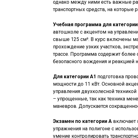
однако между ними есть важные ра
транспортных средств, на которые р
Учебная программа для категории
автошколе с акцентом на управле
свыше 125 см³. В курс включены м
прохождение узких участков, экстр
трассе. Программа содержит более 
безопасного вождения и реакцией н
Для категории А1
подготовка прово
мощности до 11 кВт. Основной акце
управления двухколесной техникой 
– упрощенные, так как техника мен
маневров. Допускается сокращенно
Экзамен по категории А
включает п
упражнения на полигоне с использ
умение контролировать транспортно