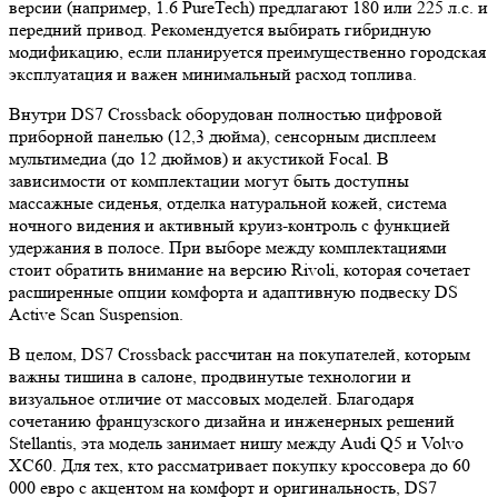
версии (например, 1.6 PureTech) предлагают 180 или 225 л.с. и
передний привод. Рекомендуется выбирать гибридную
модификацию, если планируется преимущественно городская
эксплуатация и важен минимальный расход топлива.
Внутри DS7 Crossback оборудован полностью цифровой
приборной панелью (12,3 дюйма), сенсорным дисплеем
мультимедиа (до 12 дюймов) и акустикой Focal. В
зависимости от комплектации могут быть доступны
массажные сиденья, отделка натуральной кожей, система
ночного видения и активный круиз-контроль с функцией
удержания в полосе. При выборе между комплектациями
стоит обратить внимание на версию Rivoli, которая сочетает
расширенные опции комфорта и адаптивную подвеску DS
Active Scan Suspension.
В целом, DS7 Crossback рассчитан на покупателей, которым
важны тишина в салоне, продвинутые технологии и
визуальное отличие от массовых моделей. Благодаря
сочетанию французского дизайна и инженерных решений
Stellantis, эта модель занимает нишу между Audi Q5 и Volvo
XC60. Для тех, кто рассматривает покупку кроссовера до 60
000 евро с акцентом на комфорт и оригинальность, DS7