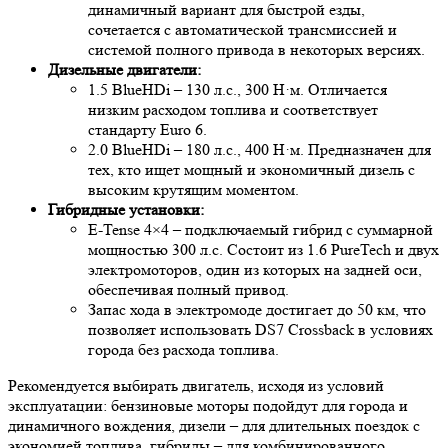
динамичный вариант для быстрой езды,
сочетается с автоматической трансмиссией и
системой полного привода в некоторых версиях.
Дизельные двигатели:
1.5 BlueHDi – 130 л.с., 300 Н·м. Отличается
низким расходом топлива и соответствует
стандарту Euro 6.
2.0 BlueHDi – 180 л.с., 400 Н·м. Предназначен для
тех, кто ищет мощный и экономичный дизель с
высоким крутящим моментом.
Гибридные установки:
E-Tense 4×4 – подключаемый гибрид с суммарной
мощностью 300 л.с. Состоит из 1.6 PureTech и двух
электромоторов, один из которых на задней оси,
обеспечивая полный привод.
Запас хода в электромоде достигает до 50 км, что
позволяет использовать DS7 Crossback в условиях
города без расхода топлива.
Рекомендуется выбирать двигатель, исходя из условий
эксплуатации: бензиновые моторы подойдут для города и
динамичного вождения, дизели – для длительных поездок с
экономией топлива, гибриды – для комбинированного