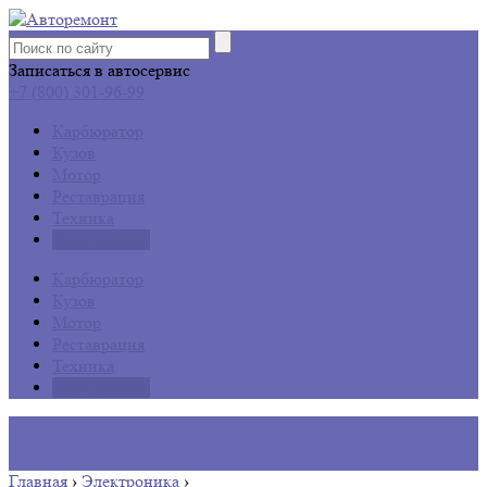
Записаться в автосервис
+7 (800) 301-96-99
Карбюратор
Кузов
Мотор
Реставрация
Техника
Электроника
Карбюратор
Кузов
Мотор
Реставрация
Техника
Электроника
Главная
›
Электроника
›