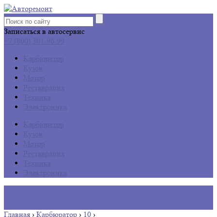
Записаться в автосервис
+7 (800) 301-96-99
Карбюратор
Кузов
Мотор
Реставрация
Техника
Электроника
Карбюратор
Кузов
Мотор
Реставрация
Техника
Электроника
Главная
›
Карбюратор
›
10
›