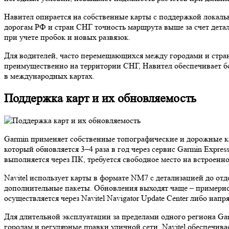
Навител опирается на собственные карты с поддержкой локаль
дорогам РФ и стран СНГ точность маршрута выше за счет дета
при учете пробок и новых развязок.
Для водителей, часто перемещающихся между городами и страна
преимущественно на территории СНГ, Навител обеспечивает б
в международных картах.
Поддержка карт и их обновляемость
Garmin применяет собственные топографические и дорожные ка
который обновляется 3–4 раза в год через сервис Garmin Expr
выполняется через ПК, требуется свободное место на встроенн
Navitel использует карты в формате NM7 с детализацией до от
дополнительные пакеты. Обновления выходят чаще – примерно 
осуществляется через Navitel Navigator Update Center либо напр
Для длительной эксплуатации за пределами одного региона Ga
городам и регулярные правки уличной сети, Navitel обеспечив