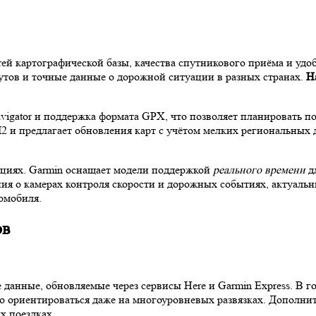
ей картографической базы, качества спутникового приёма и удо
рутов и точные данные о дорожной ситуации в разных странах.
Н
vigator и поддержка формата GPX, что позволяет планировать по
 и предлагает обновления карт с учётом мелких региональных д
кциях. Garmin оснащает модели поддержкой
реального времени
дл
я о камерах контроля скорости и дорожных событиях, актуальны
омобиля.
ов
данные, обновляемые через сервисы Here и Garmin Express. В г
тно ориентироваться даже на многоуровневых развязках. Дополни
х поездках.