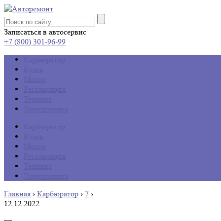
Записаться в автосервис
+7 (800) 301-96-99
Карбюратор
Кузов
Мотор
Реставрация
Техника
Электроника
Карбюратор
Кузов
Мотор
Реставрация
Техника
Электроника
Главная
›
Карбюратор
›
7
›
12.12.2022