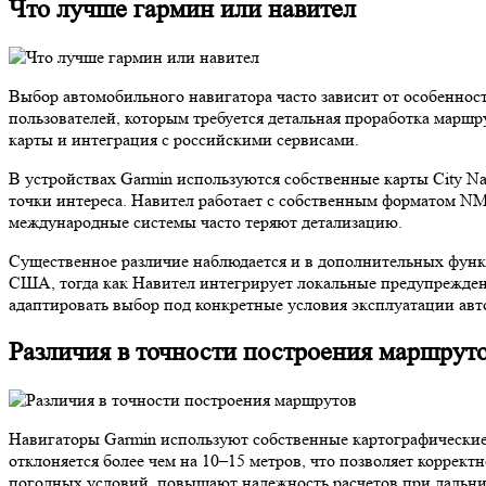
Что лучше гармин или навител
Выбор автомобильного навигатора часто зависит от особенност
пользователей, которым требуется детальная проработка марш
карты и интеграция с российскими сервисами.
В устройствах Garmin используются собственные карты City Na
точки интереса. Навител работает с собственным форматом NM2
международные системы часто теряют детализацию.
Существенное различие наблюдается и в дополнительных фун
США, тогда как Навител интегрирует локальные предупреждени
адаптировать выбор под конкретные условия эксплуатации авт
Различия в точности построения маршрут
Навигаторы Garmin используют собственные картографические 
отклоняется более чем на 10–15 метров, что позволяет коррек
погодных условий, повышают надежность расчетов при дальни