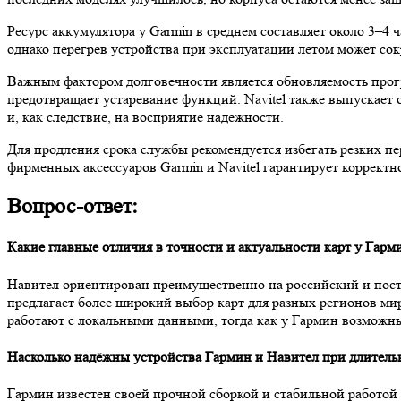
Ресурс аккумулятора у Garmin в среднем составляет около 3–4 ч
однако перегрев устройства при эксплуатации летом может сок
Важным фактором долговечности является обновляемость прог
предотвращает устаревание функций. Navitel также выпускает 
и, как следствие, на восприятие надежности.
Для продления срока службы рекомендуется избегать резких п
фирменных аксессуаров Garmin и Navitel гарантирует коррект
Вопрос-ответ:
Какие главные отличия в точности и актуальности карт у Гарм
Навител ориентирован преимущественно на российский и пост
предлагает более широкий выбор карт для разных регионов мир
работают с локальными данными, тогда как у Гармин возможн
Насколько надёжны устройства Гармин и Навител при длитель
Гармин известен своей прочной сборкой и стабильной работой