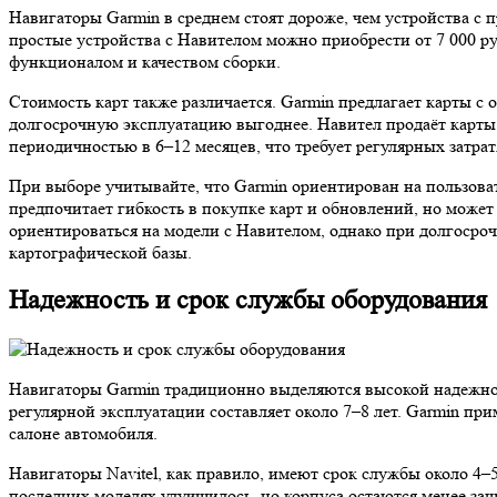
Навигаторы Garmin в среднем стоят дороже, чем устройства с 
простые устройства с Навителом можно приобрести от 7 000 р
функционалом и качеством сборки.
Стоимость карт также различается. Garmin предлагает карты с 
долгосрочную эксплуатацию выгоднее. Навител продаёт карты 
периодичностью в 6–12 месяцев, что требует регулярных затрат
При выборе учитывайте, что Garmin ориентирован на пользоват
предпочитает гибкость в покупке карт и обновлений, но мож
ориентироваться на модели с Навителом, однако при долгосроч
картографической базы.
Надежность и срок службы оборудования
Навигаторы Garmin традиционно выделяются высокой надежнос
регулярной эксплуатации составляет около 7–8 лет. Garmin пр
салоне автомобиля.
Навигаторы Navitel, как правило, имеют срок службы около 4–
последних моделях улучшилось, но корпуса остаются менее за