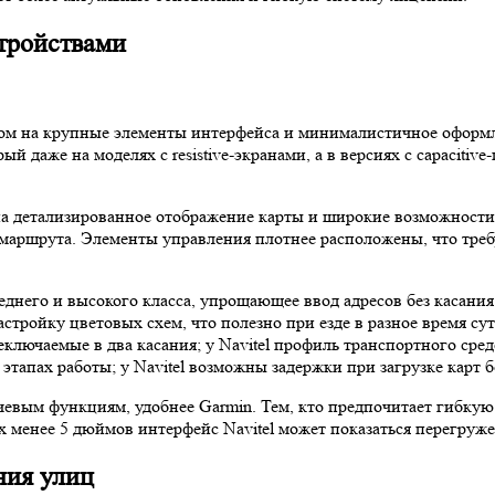
тройствами
м на крупные элементы интерфейса и минималистичное оформле
й даже на моделях с resistive-экранами, а в версиях с capaciti
на детализированное отображение карты и широкие возможности
маршрута. Элементы управления плотнее расположены, что треб
еднего и высокого класса, упрощающее ввод адресов без касания
стройку цветовых схем, что полезно при езде в разное время сут
лючаемые в два касания; у Navitel профиль транспортного сред
 этапах работы; у Navitel возможны задержки при загрузке карт 
чевым функциям, удобнее Garmin. Тем, кто предпочитает гибкую
х менее 5 дюймов интерфейс Navitel может показаться перегруж
ния улиц