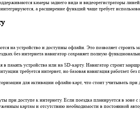
поддерживаются камеры заднего вида и видеорегистраторы линей
 интегрируются, а расширение функций чаще требует использов
ту
тся на устройство и доступны офлайн. Это позволяет строить 
поездках без интернета навигатор сохраняет полную функционал
я в память устройства или на SD-карту. Навигатор строит маршр
туации требуется интернет, но базовая навигация работает без
вторизации для активации офлайн-карт, что стоит учитывать при
ты при доступе к интернету. Если поездка планируется в зоне 
уженным картам и отсутствию необходимости в постоянной авто