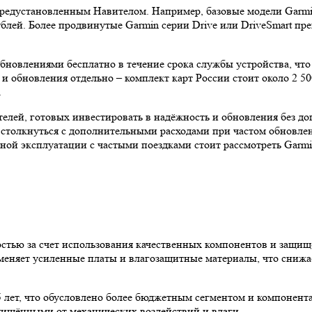
предустановленным Навителом. Например, базовые модели Garmin 
ублей. Более продвинутые Garmin серии Drive или DriveSmart п
обновлениями бесплатно в течение срока службы устройства, что
и обновления отдельно – комплект карт России стоит около 2 50
.
елей, готовых инвестировать в надёжность и обновления без до
ет столкнуться с дополнительными расходами при частом обнов
ной эксплуатации с частыми поездками стоит рассмотреть Garmi
тью за счет использования качественных компонентов и защищ
именяет усиленные платы и влагозащитные материалы, что снижа
5 лет, что обусловлено более бюджетным сегментом и компонент
щищёнными от механических воздействий и влаги.