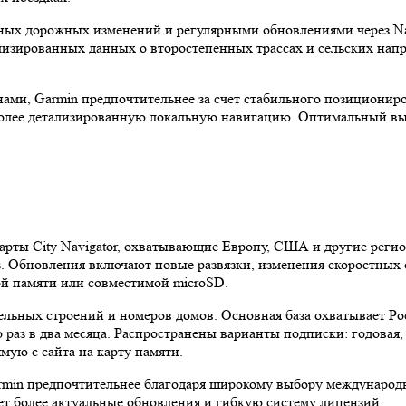
ных дорожных изменений и регулярными обновлениями через Nav
лизированных данных о второстепенных трассах и сельских напр
ми, Garmin предпочтительнее за счет стабильного позициониров
олее детализированную локальную навигацию. Оптимальный выб
рты City Navigator, охватывающие Европу, США и другие регио
ess. Обновления включают новые развязки, изменения скоростных
ой памяти или совместимой microSD.
дельных строений и номеров домов. Основная база охватывает Р
раз в два месяца. Распространены варианты подписки: годовая,
ямую с сайта на карту памяти.
rmin предпочтительнее благодаря широкому выбору международн
ает более актуальные обновления и гибкую систему лицензий.