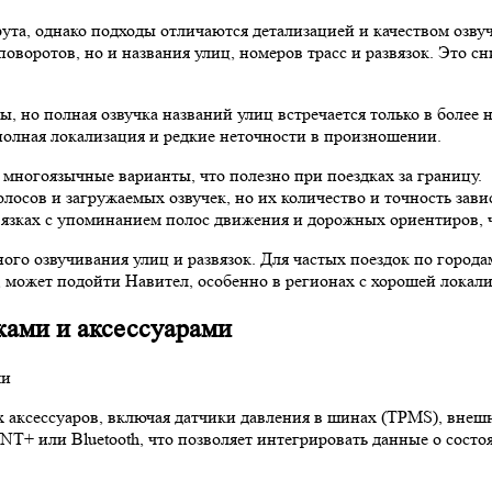
та, однако подходы отличаются детализацией и качеством озвуч
поворотов, но и названия улиц, номеров трасс и развязок. Это с
но полная озвучка названий улиц встречается только в более но
полная локализация и редкие неточности в произношении.
 многоязычные варианты, что полезно при поездках за границу.
осов и загружаемых озвучек, но их количество и точность зави
язках с упоминанием полос движения и дорожных ориентиров, ч
ого озвучивания улиц и развязок. Для частых поездок по города
 может подойти Навител, особенно в регионах с хорошей локали
ками и аксессуарами
ксессуаров, включая датчики давления в шинах (TPMS), внешн
T+ или Bluetooth, что позволяет интегрировать данные о состо