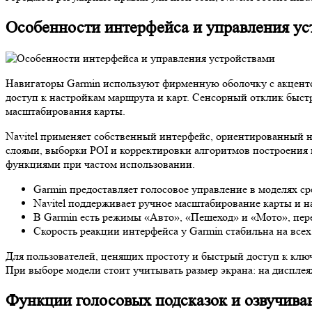
Особенности интерфейса и управления ус
Навигаторы Garmin используют фирменную оболочку с акценто
доступ к настройкам маршрута и карт. Сенсорный отклик быстры
масштабирования карты.
Navitel применяет собственный интерфейс, ориентированный 
слоями, выборки POI и корректировки алгоритмов построения 
функциями при частом использовании.
Garmin предоставляет голосовое управление в моделях ср
Navitel поддерживает ручное масштабирование карты и на
В Garmin есть режимы «Авто», «Пешеход» и «Мото», перек
Скорость реакции интерфейса у Garmin стабильна на всех
Для пользователей, ценящих простоту и быстрый доступ к клю
При выборе модели стоит учитывать размер экрана: на дисплея
Функции голосовых подсказок и озвучива