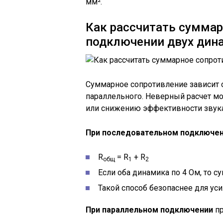
мм².
Как рассчитать суммар
подключении двух дин
Суммарное сопротивление зависит о
параллельного. Неверный расчет мо
или снижению эффективности звука
При последовательном подключе
R
= R
+ R
общ
1
2
Если оба динамика по 4 Ом, то 
Такой способ безопаснее для у
При параллельном подключении
пр