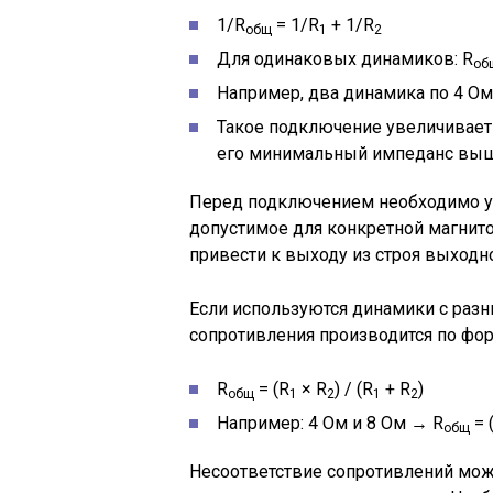
1/R
= 1/R
+ 1/R
общ
1
2
Для одинаковых динамиков: R
об
Например, два динамика по 4 Ом
Такое подключение увеличивает 
его минимальный импеданс вы
Перед подключением необходимо ут
допустимое для конкретной магнит
привести к выходу из строя выходно
Если используются динамики с разн
сопротивления производится по фо
R
= (R
× R
) / (R
+ R
)
общ
1
2
1
2
Например: 4 Ом и 8 Ом → R
= 
общ
Несоответствие сопротивлений мо