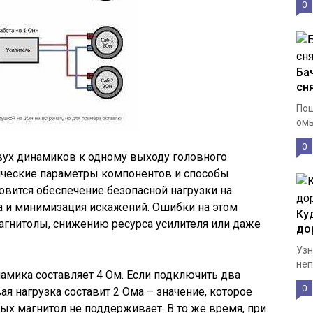
0
Ба
сн
Пош
омы
0
ух динамиков к одному выходу головного
ические параметры компонентов и способы
овится обеспечение безопасной нагрузки на
ка и минимизация искажений. Ошибки на этом
Ку
магнитолы, снижению ресурса усилителя или даже
до
Узн
неп
амика составляет 4 Ом. Если подключить два
0
ая нагрузка составит 2 Ома – значение, которое
х магнитол не поддерживает. В то же время, при