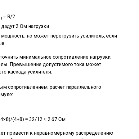
= R/2
щ
 дадут 2 Ом нагрузки
мощность, но может перегрузить усилитель, если
ше
очнить минимальное сопротивление нагрузки,
олы. Превышение допустимого тока может
го каскада усилителя.
ым сопротивлением, расчет параллельного
рмуле:
(4×8)/(4+8) = 32/12 ≈ 2.67 Ом
жет привести к неравномерному распределению