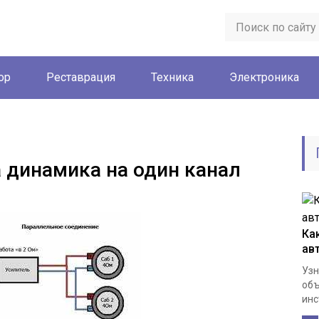
ор
Реставрация
Техника
Электроника
 динамика на один канал
Ка
ав
Узн
объ
инс