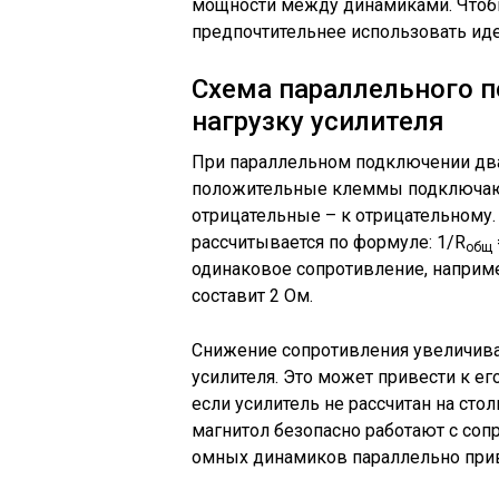
мощности между динамиками. Чтобы
предпочтительнее использовать ид
Схема параллельного п
нагрузку усилителя
При параллельном подключении два 
положительные клеммы подключают
отрицательные – к отрицательному.
рассчитывается по формуле: 1/R
общ
одинаковое сопротивление, например
составит 2 Ом.
Снижение сопротивления увеличива
усилителя. Это может привести к е
если усилитель не рассчитан на ст
магнитол безопасно работают с соп
омных динамиков параллельно при