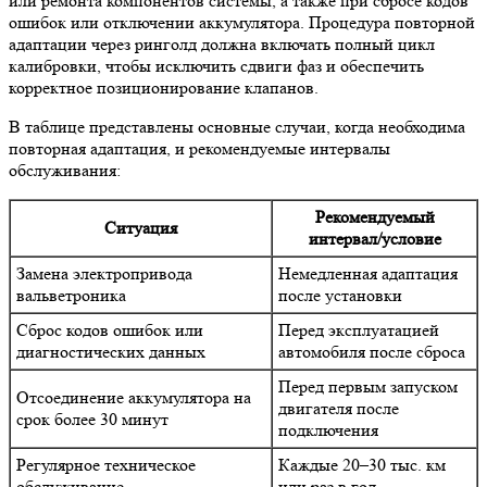
или ремонта компонентов системы, а также при сбросе кодов
ошибок или отключении аккумулятора. Процедура повторной
адаптации через ринголд должна включать полный цикл
калибровки, чтобы исключить сдвиги фаз и обеспечить
корректное позиционирование клапанов.
В таблице представлены основные случаи, когда необходима
повторная адаптация, и рекомендуемые интервалы
обслуживания:
Рекомендуемый
Ситуация
интервал/условие
Замена электропривода
Немедленная адаптация
вальветроника
после установки
Сброс кодов ошибок или
Перед эксплуатацией
диагностических данных
автомобиля после сброса
Перед первым запуском
Отсоединение аккумулятора на
двигателя после
срок более 30 минут
подключения
Регулярное техническое
Каждые 20–30 тыс. км
обслуживание
или раз в год