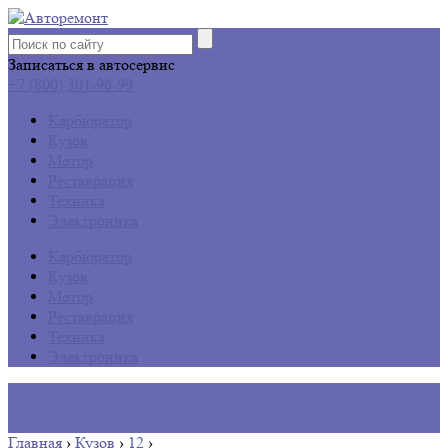
Записаться в автосервис
+7 (800) 301-96-99
Карбюратор
Кузов
Мотор
Реставрация
Техника
Электроника
Карбюратор
Кузов
Мотор
Реставрация
Техника
Электроника
Главная
›
Кузов
›
12
›