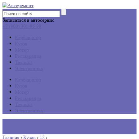
Записаться в автосервис
+7 (800) 301-96-99
Карбюратор
Кузов
Мотор
Реставрация
Техника
Электроника
Карбюратор
Кузов
Мотор
Реставрация
Техника
Электроника
Главная
›
Кузов
›
12
›