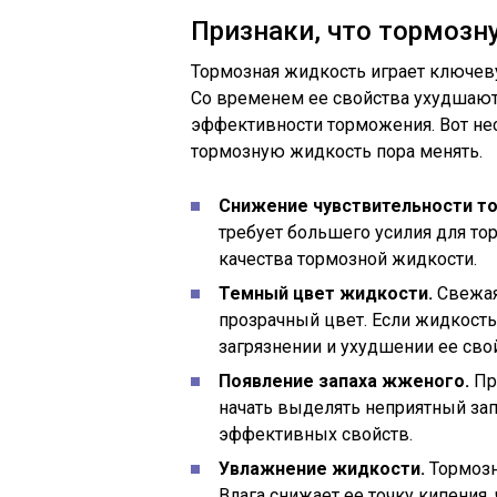
Признаки, что тормозн
Тормозная жидкость играет ключев
Со временем ее свойства ухудшают
эффективности торможения. Вот нес
тормозную жидкость пора менять.
Снижение чувствительности т
требует большего усилия для т
качества тормозной жидкости.
Темный цвет жидкости.
Свежая
прозрачный цвет. Если жидкость 
загрязнении и ухудшении ее сво
Появление запаха жженого.
Пр
начать выделять неприятный зап
эффективных свойств.
Увлажнение жидкости.
Тормозн
Влага снижает ее точку кипения,