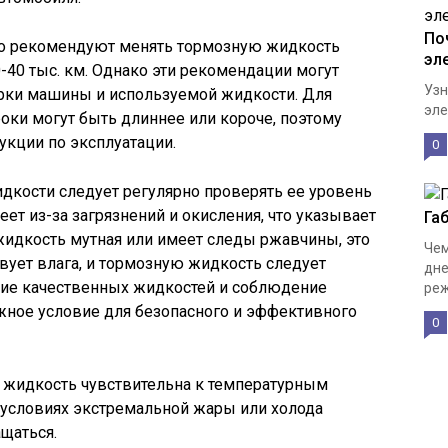
По
о рекомендуют менять тормозную жидкость
эл
-40 тыс. км. Однако эти рекомендации могут
Узн
арки машины и используемой жидкости. Для
эле
ки могут быть длиннее или короче, поэтому
укции по эксплуатации.
0
дкости следует регулярно проверять ее уровень
ет из-за загрязнений и окисления, что указывает
Га
жидкость мутная или имеет следы ржавчины, это
Чем
ствует влага, и тормозную жидкость следует
дне
ие качественных жидкостей и соблюдение
реж
ажное условие для безопасного и эффективного
0
я жидкость чувствительна к температурным
 условиях экстремальной жары или холода
щаться.