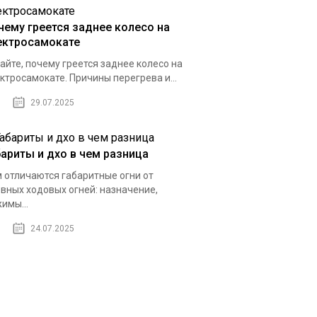
чему греется заднее колесо на
ектросамокате
айте, почему греется заднее колесо на
ктросамокате. Причины перегрева и...
29.07.2025
бариты и дхо в чем разница
 отличаются габаритные огни от
вных ходовых огней: назначение,
имы...
24.07.2025