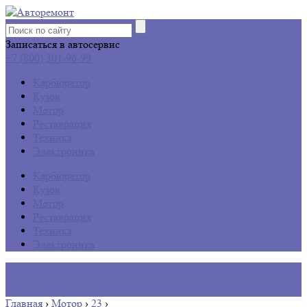
Записаться в автосервис
+7 (800) 301-96-99
Карбюратор
Кузов
Мотор
Реставрация
Техника
Электроника
Карбюратор
Кузов
Мотор
Реставрация
Техника
Электроника
Главная
›
Мотор
›
23
›