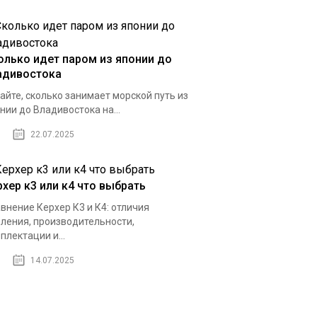
олько идет паром из японии до
адивостока
айте, сколько занимает морской путь из
нии до Владивостока на...
22.07.2025
рхер к3 или к4 что выбрать
внение Керхер К3 и К4: отличия
ления, производительности,
плектации и...
14.07.2025