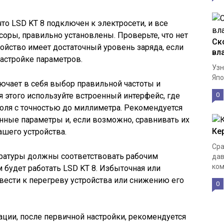
что LSD KT 8 подключен к электросети, и все
соры, правильно установлены. Проверьте, что нет
Ск
ройство имеет достаточный уровень заряда, если
вл
астройке параметров.
Узн
Япо
ючает в себя выбор правильной частоты и
я этого используйте встроенный интерфейс, где
0
оля с точностью до миллиметра. Рекомендуется
нные параметры и, если возможно, сравнивать их
Ке
ашего устройства.
Сра
ратуры должны соответствовать рабочим
дав
ком
м будет работать LSD KT 8. Избыточная или
вести к перегреву устройства или снижению его
0
ции, после первичной настройки, рекомендуется