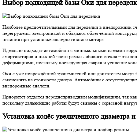
Выбор подходящей базы Оки для передел
Наиболее предпочтительными для переделки в внедорожник сч
перегружены электроникой и обладают облегчённой конструкцие
питания при установке альтернативного мотора.
Идеально подходят автомобили с минимальными следами корро
амортизаторов и нижней части рамки лобового стекла – эти з
деформациями, поскольку последующая сварка и усиление конс
Оки с уже повреждённой трансмиссией или двигателем могут б
сэкономить на стоимости донора. Автомобили с отсутствующим
внедорожные аналоги.
Приоритет отдается переднеприводным модификациям, так как 
поскольку дальнейшие работы будут связаны с серьёзной нагру
Установка колёс увеличенного диаметра и