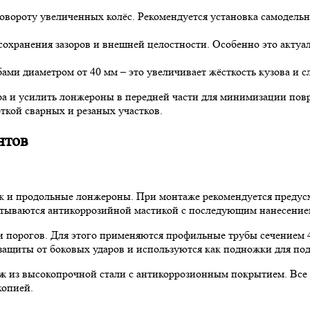
вороту увеличенных колёс. Рекомендуется установка самодель
охранения зазоров и внешней целостности. Особенно это актуал
ми диаметром от 40 мм – это увеличивает жёсткость кузова и с
 и усилить лонжероны в передней части для минимизации повр
кой сварных и резаных участков.
нтов
к и продольные лонжероны. При монтаже рекомендуется предус
атываются антикоррозийной мастикой с последующим нанесение
 порогов. Для этого применяются профильные трубы сечением 4
щиты от боковых ударов и используются как подножки для под
ж из высокопрочной стали с антикоррозионным покрытием. Все 
копией.