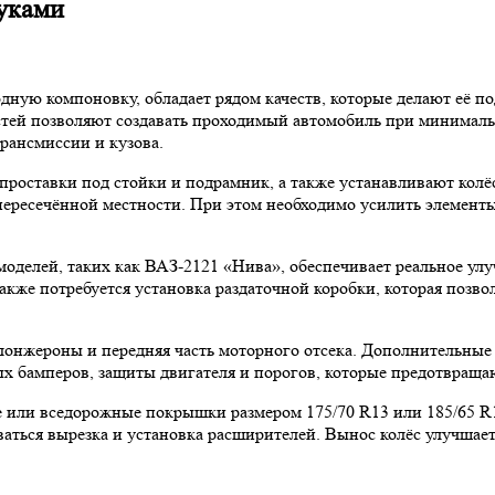
руками
дную компоновку, обладает рядом качеств, которые делают её 
частей позволяют создавать проходимый автомобиль при минима
рансмиссии и кузова.
 проставки под стойки и подрамник, а также устанавливают кол
 пересечённой местности. При этом необходимо усилить элемент
оделей, таких как ВАЗ-2121 «Нива», обеспечивает реальное ул
Также потребуется установка раздаточной коробки, которая позв
 лонжероны и передняя часть моторного отсека. Дополнительные
ых бамперов, защиты двигателя и порогов, которые предотвраща
или вседорожные покрышки размером 175/70 R13 или 185/65 R1
аться вырезка и установка расширителей. Вынос колёс улучшает