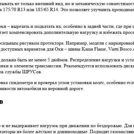
тывать не только внешний вид, но и механическую совместимос
на 175/70 R13 или 185/65 R14. Это позволяет улучшить проходим
и – вырезать и подкатать их, особенно в задней части, где при
гает компенсировать дополнительную нагрузку и избежать прос
сальным рисунком протектора. Например, модели с маркировкой 
доступных вариантов для Оки – шины Kama Flame, Viatti Bosco A/
 должна быть не менее 5 дюймов. Распределение нагрузки и уст
ики и элементы трансмиссии. Рекомендуется использовать диски
срок службы ШРУСов.
овка спидометра и проверка углов установки колёс, особенно е
ивости автомобиля на неровной дороге.
в
ю и не выдерживает нагрузок при движении по бездорожью. Для
тизаторы на более жёсткие и длинноходные. Подходят газомасля