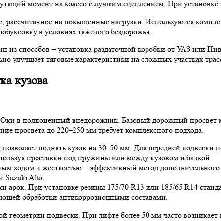
рутящий момент на колесо с лучшим сцеплением. При установке 
е, рассчитанное на повышенные нагрузки. Используются компле
обуксовку в условиях тяжёлого бездорожья.
ин из способов – установка раздаточной коробки от УАЗ или Н
льно улучшает тяговые характеристики на сложных участках трас
ка кузова
Оки в полноценный внедорожник. Базовый дорожный просвет мод
ние просвета до 220–250 мм требует комплексного подхода.
м позволяет поднять кузов на 30–50 мм. Для передней подвески
ользуя проставки под пружины или между кузовом и балкой.
ным ходом и жёсткостью – эффективный метод дополнительного
 Suzuki Alto.
зки арок. При установке резины 175/70 R13 или 185/65 R14 стан
ющей обработки антикоррозионными составами.
ой геометрии подвески. При лифте более 50 мм часто возникает 