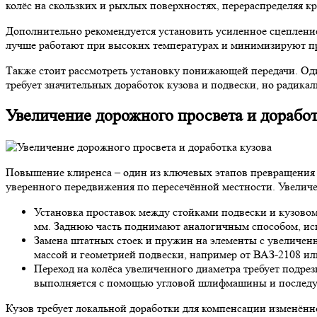
колёс на скользких и рыхлых поверхностях, перераспределяя к
Дополнительно рекомендуется установить усиленное сцеплени
лучше работают при высоких температурах и минимизируют пр
Также стоит рассмотреть установку понижающей передачи. Од
требует значительных доработок кузова и подвески, но радика
Увеличение дорожного просвета и доработ
Повышение клиренса – один из ключевых этапов превращения 
уверенного передвижения по пересечённой местности. Увеличе
Установка проставок между стойками подвески и кузово
мм. Заднюю часть поднимают аналогичным способом, исп
Замена штатных стоек и пружин на элементы с увеличен
массой и геометрией подвески, например от ВАЗ-2108 или
Переход на колёса увеличенного диаметра требует подре
выполняется с помощью угловой шлифмашины и последу
Кузов требует локальной доработки для компенсации изменённ