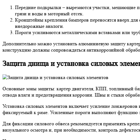
Передние подкрылки – вырезаются участки, мешающие по
грязи и воды в моторный отсек.
Кронштейны крепления бамперов переносятся вверх для с
внедорожные аналоги.
Пороги усиливаются металлическими вставками или труба
Дополнительно можно установить алюминиевую защиту картера
конструкцию должны сопровождаться антикоррозийной обработ
Защита днища и установка силовых элеме
Основные зоны защиты: картер двигателя, КПП, топливный ба
отвода влаги и предотвращения коррозии. Швы и стыки обраб
Установка силовых элементов включает усиление лонжеронов и
фиксируемый к раме. Усиленные пороги выполняют функцию за
Для фиксации силового обвеса рекомендуется применять крепе
визуального осмотра и, при необходимости, контроль дефектос