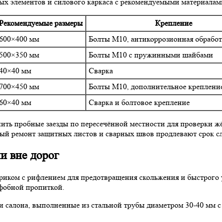
х элементов и силового каркаса с рекомендуемыми материалам
Рекомендуемые размеры
Крепление
600×400 мм
Болты М10, антикоррозионная обработ
500×350 мм
Болты М10 с пружинными шайбами
40×40 мм
Сварка
700×450 мм
Болты М10, дополнительное креплени
60×40 мм
Сварка и болтовое крепление
ить пробные заезды по пересечённой местности для проверки ж
ый ремонт защитных листов и сварных швов продлевают срок с
и вне дорог
иком с рифлением для предотвращения скольжения и быстрого у
фобной пропиткой.
 салона, выполненные из стальной трубы диаметром 30-40 мм с