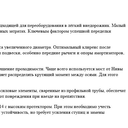
подходящей для переоборудования в лёгкий внедорожник. Малый
льных затратах. Ключевым фактором успешной переделки
ёса увеличенного диаметра. Оптимальный клиренс после
ы подвески, особенно передние рычаги и опоры амортизаторов,
учшение проходимости. Чаще всего используется мост от Нивы
оляет распределять крутящий момент между осями. Для этого
 силовые элементы, сваренные из профильной трубы, обеспечат
ют повреждения при наезде на препятствия.
4 с высоким протектором. При этом необходимо учесть
 устойчивость, но требует усиления ступиц и замены