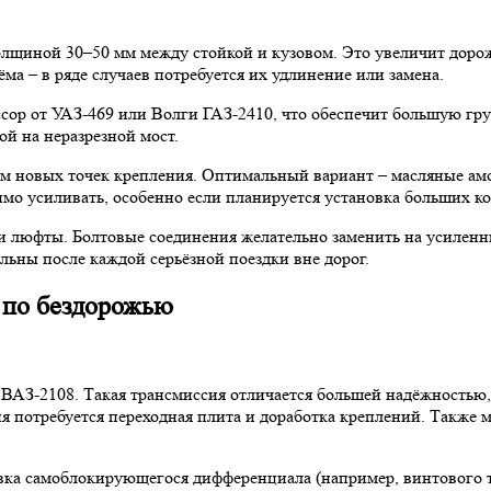
олщиной 30–50 мм между стойкой и кузовом. Это увеличит доро
ма – в ряде случаев потребуется их удлинение или замена.
сор от УАЗ-469 или Волги ГАЗ-2410, что обеспечит большую гр
й на неразрезной мост.
ом новых точек крепления. Оптимальный вариант – масляные ам
о усиливать, особенно если планируется установка больших кол
и люфты. Болтовые соединения желательно заменить на усиленн
льны после каждой серьёзной поездки вне дорог.
 по бездорожью
от ВАЗ-2108. Такая трансмиссия отличается большей надёжность
 потребуется переходная плита и доработка креплений. Также 
ка самоблокирующегося дифференциала (например, винтового ти