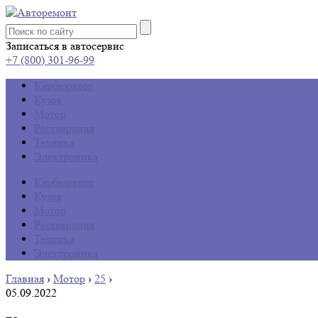
Записаться в автосервис
+7 (800) 301-96-99
Карбюратор
Кузов
Мотор
Реставрация
Техника
Электроника
Карбюратор
Кузов
Мотор
Реставрация
Техника
Электроника
Главная
›
Мотор
›
25
›
05.09.2022