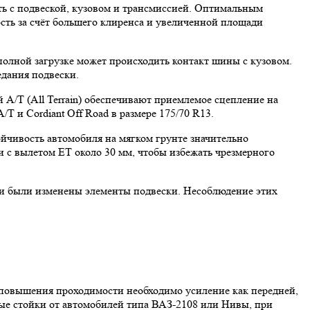
ть с подвеской, кузовом и трансмиссией. Оптимальным
ость за счёт большего клиренса и увеличенной площади
 полной загрузке может происходить контакт шины с кузовом.
едания подвески.
A/T (All Terrain) обеспечивают приемлемое сцепление на
T и Cordiant Off Road в размере 175/70 R13.
ойчивость автомобиля на мягком грунте значительно
 с вылетом ET около 30 мм, чтобы избежать чрезмерного
сли были изменены элементы подвески. Несоблюдение этих
 повышения проходимости необходимо усиление как передней,
ные стойки от автомобилей типа ВАЗ-2108 или Нивы, при