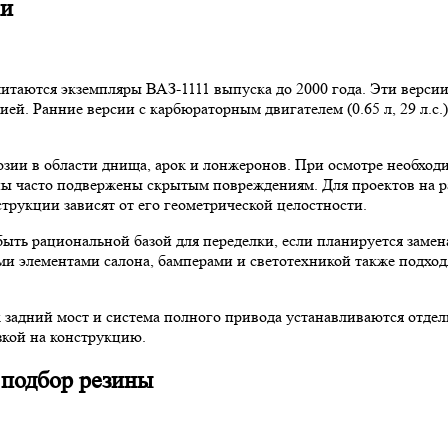
ки
итаются экземпляры ВАЗ-1111 выпуска до 2000 года. Эти верс
й. Ранние версии с карбюраторным двигателем (0.65 л, 29 л.с.
зии в области днища, арок и лонжеронов. При осмотре необход
оны часто подвержены скрытым повреждениям. Для проектов на 
трукции зависят от его геометрической целостности.
ыть рациональной базой для переделки, если планируется замен
и элементами салона, бамперами и светотехникой также подходя
задний мост и система полного привода устанавливаются отдель
зкой на конструкцию.
 подбор резины