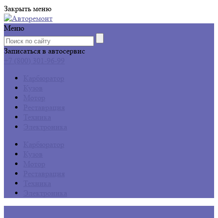
Закрыть меню
Меню
Записаться в автосервис
+7 (800) 301-96-99
Карбюратор
Кузов
Мотор
Реставрация
Техника
Электроника
Карбюратор
Кузов
Мотор
Реставрация
Техника
Электроника