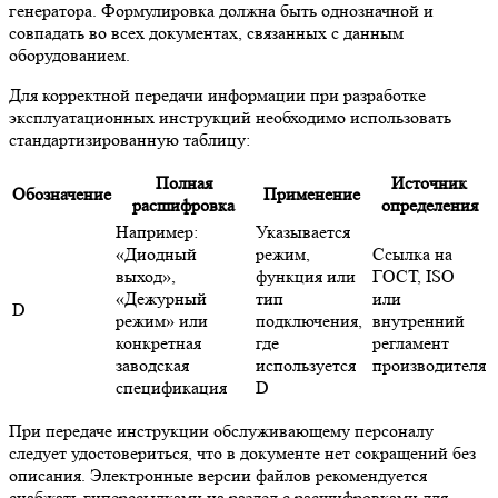
генератора. Формулировка должна быть однозначной и
совпадать во всех документах, связанных с данным
оборудованием.
Для корректной передачи информации при разработке
эксплуатационных инструкций необходимо использовать
стандартизированную таблицу:
Полная
Источник
Обозначение
Применение
расшифровка
определения
Например:
Указывается
«Диодный
режим,
Ссылка на
выход»,
функция или
ГОСТ, ISO
«Дежурный
тип
или
D
режим» или
подключения,
внутренний
конкретная
где
регламент
заводская
используется
производителя
спецификация
D
При передаче инструкции обслуживающему персоналу
следует удостовериться, что в документе нет сокращений без
описания. Электронные версии файлов рекомендуется
снабжать гиперссылками на раздел с расшифровками для