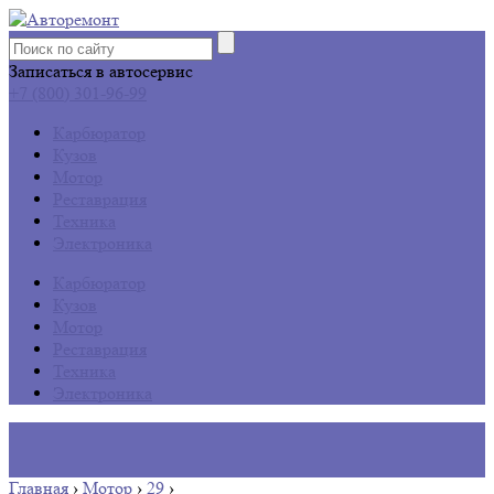
Записаться в автосервис
+7 (800) 301-96-99
Карбюратор
Кузов
Мотор
Реставрация
Техника
Электроника
Карбюратор
Кузов
Мотор
Реставрация
Техника
Электроника
Главная
›
Мотор
›
29
›