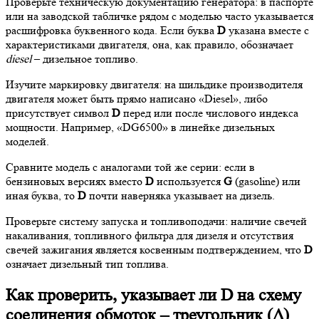
Проверьте техническую документацию генератора: в паспорте
или на заводской табличке рядом с моделью часто указывается
расшифровка буквенного кода. Если буква
D
указана вместе с
характеристиками двигателя, она, как правило, обозначает
diesel
– дизельное топливо.
Изучите маркировку двигателя: на шильдике производителя
двигателя может быть прямо написано «Diesel», либо
присутствует символ
D
перед или после числового индекса
мощности. Например, «DG6500» в линейке дизельных
моделей.
Сравните модель с аналогами той же серии: если в
бензиновых версиях вместо
D
используется
G
(gasoline) или
иная буква, то
D
почти наверняка указывает на дизель.
Проверьте систему запуска и топливоподачи: наличие свечей
накаливания, топливного фильтра для дизеля и отсутствия
свечей зажигания является косвенным подтверждением, что
D
означает дизельный тип топлива.
Как проверить, указывает ли D на схему
соединения обмоток – треугольник (Δ)