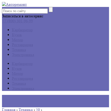
Записаться в автосервис
+7 (800) 301-96-99
Карбюратор
Кузов
Мотор
Реставрация
Техника
Электроника
Карбюратор
Кузов
Мотор
Реставрация
Техника
Электроника
Главная
›
Техника
›
50
›