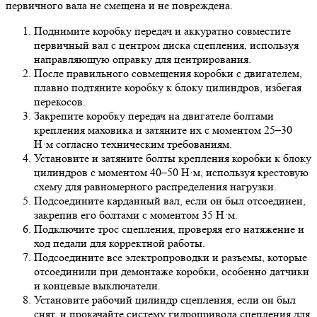
первичного вала не смещена и не повреждена.
Поднимите коробку передач и аккуратно совместите
первичный вал с центром диска сцепления, используя
направляющую оправку для центрирования.
После правильного совмещения коробки с двигателем,
плавно подтяните коробку к блоку цилиндров, избегая
перекосов.
Закрепите коробку передач на двигателе болтами
крепления маховика и затяните их с моментом 25–30
Н·м согласно техническим требованиям.
Установите и затяните болты крепления коробки к блоку
цилиндров с моментом 40–50 Н·м, используя крестовую
схему для равномерного распределения нагрузки.
Подсоедините карданный вал, если он был отсоединен,
закрепив его болтами с моментом 35 Н·м.
Подключите трос сцепления, проверяя его натяжение и
ход педали для корректной работы.
Подсоедините все электропроводки и разъемы, которые
отсоединили при демонтаже коробки, особенно датчики
и концевые выключатели.
Установите рабочий цилиндр сцепления, если он был
снят, и прокачайте систему гидропривода сцепления для