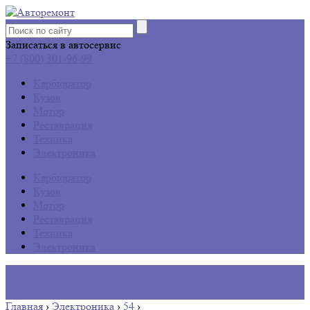
Записаться в автосервис
+7 (800) 301-96-99
Карбюратор
Кузов
Мотор
Реставрация
Техника
Электроника
Карбюратор
Кузов
Мотор
Реставрация
Техника
Электроника
Главная
›
Электроника
›
54
›