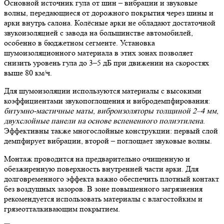
Основной источник гула от шин – вибрации и звуковые
волны, передающиеся от дорожного покрытия через шины и
арки внутрь салона. Колёсные арки не обладают достаточной
звукоизоляцией с завода на большинстве автомобилей,
особенно в бюджетном сегменте. Установка
шумоизоляционного материала в этих зонах позволяет
снизить уровень гула до 3–5 дБ при движении на скоростях
выше 80 км/ч.
Для шумоизоляции используются материалы с высокими
коэффициентами звукопоглощения и вибродемпфирования:
битумно-мастичные маты
,
виброизоляторы толщиной 2–4 мм
,
двухслойные панели на основе вспененного полиэтилена
.
Эффективны также многослойные конструкции: первый слой
демпфирует вибрации, второй – поглощает звуковые волны.
Монтаж проводится на предварительно очищенную и
обезжиренную поверхность внутренней части арки. Для
долговременного эффекта важно обеспечить плотный контакт
без воздушных зазоров. В зоне повышенного загрязнения
рекомендуется использовать материалы с влагостойким и
грязеотталкивающим покрытием.