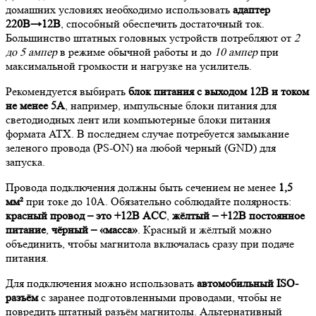
домашних условиях необходимо использовать
адаптер
220В→12В
, способный обеспечить достаточный ток.
Большинство штатных головных устройств потребляют от
2
до 5 ампер
в режиме обычной работы и до
10 ампер
при
максимальной громкости и нагрузке на усилитель.
Рекомендуется выбирать
блок питания с выходом 12В и током
не менее 5А
, например, импульсные блоки питания для
светодиодных лент или компьютерные блоки питания
формата ATX. В последнем случае потребуется замыкание
зеленого провода (PS-ON) на любой черный (GND) для
запуска.
Провода подключения должны быть сечением не менее
1,5
мм²
при токе до 10А. Обязательно соблюдайте полярность:
красный провод – это +12В ACC
,
жёлтый – +12В постоянное
питание
,
чёрный – «масса»
. Красный и жёлтый можно
объединить, чтобы магнитола включалась сразу при подаче
питания.
Для подключения можно использовать
автомобильный ISO-
разъём
с заранее подготовленными проводами, чтобы не
повредить штатный разъём магнитолы. Альтернативный