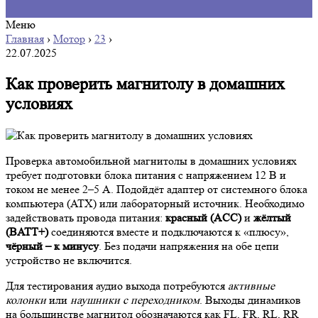
Меню
Главная
›
Мотор
›
23
›
22.07.2025
Как проверить магнитолу в домашних
условиях
Проверка автомобильной магнитолы в домашних условиях
требует подготовки блока питания с напряжением 12 В и
током не менее 2–5 А. Подойдёт адаптер от системного блока
компьютера (ATX) или лабораторный источник. Необходимо
задействовать провода питания:
красный (ACC)
и
жёлтый
(BATT+)
соединяются вместе и подключаются к «плюсу»,
чёрный – к минусу
. Без подачи напряжения на обе цепи
устройство не включится.
Для тестирования аудио выхода потребуются
активные
колонки
или
наушники с переходником
. Выходы динамиков
на большинстве магнитол обозначаются как FL, FR, RL, RR