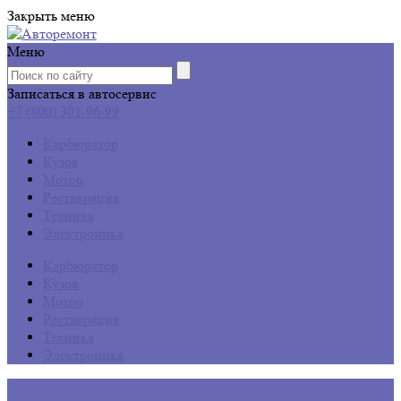
Закрыть меню
Меню
Записаться в автосервис
+7 (800) 301-96-99
Карбюратор
Кузов
Мотор
Реставрация
Техника
Электроника
Карбюратор
Кузов
Мотор
Реставрация
Техника
Электроника