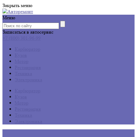
Закрыть меню
Меню
Записаться в автосервис
+7 (800) 301-96-99
Карбюратор
Кузов
Мотор
Реставрация
Техника
Электроника
Карбюратор
Кузов
Мотор
Реставрация
Техника
Электроника