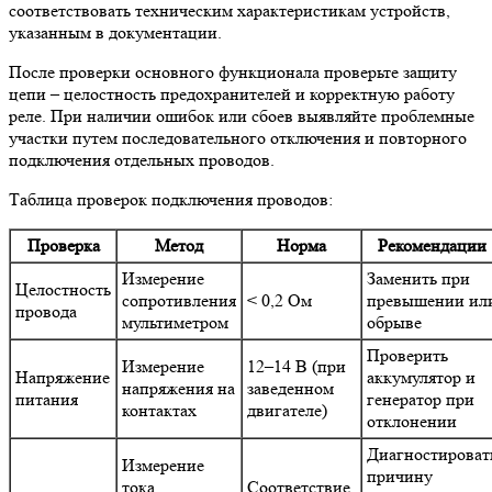
соответствовать техническим характеристикам устройств,
указанным в документации.
После проверки основного функционала проверьте защиту
цепи – целостность предохранителей и корректную работу
реле. При наличии ошибок или сбоев выявляйте проблемные
участки путем последовательного отключения и повторного
подключения отдельных проводов.
Таблица проверок подключения проводов:
Проверка
Метод
Норма
Рекомендации
Измерение
Заменить при
Целостность
сопротивления
< 0,2 Ом
превышении ил
провода
мультиметром
обрыве
Проверить
Измерение
12–14 В (при
Напряжение
аккумулятор и
напряжения на
заведенном
питания
генератор при
контактах
двигателе)
отклонении
Диагностироват
Измерение
причину
тока
Соответствие