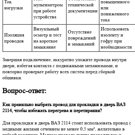
Ток
повышенного
мультиметром
технической
нагрузки
или
при работе
документации
пониженного
устройства
тока
Визуальный
Использовать
Отсутствие
Изоляция
осмотр и тест
изоленту и
повреждений
проводов
на короткое
гофру при
и замыканий
замыкание
необходимости
Завершая подключение, аккуратно уложите провода внутри
двери, избегая контакта с подвижными механизмами, и
повторно проверьте работу всех систем перед сборкой
обшивки.
Вопрос-ответ:
Как правильно выбрать провод для прокладки в дверь ВАЗ
2114, чтобы избежать перегрева и перетирания?
Для прокладки в дверь ВАЗ 2114 стоит использовать провод с
медными жилами сечением не менее 0,5 мм², желательно в
гибкой изоляции. Медные провода лучше проводят ток и