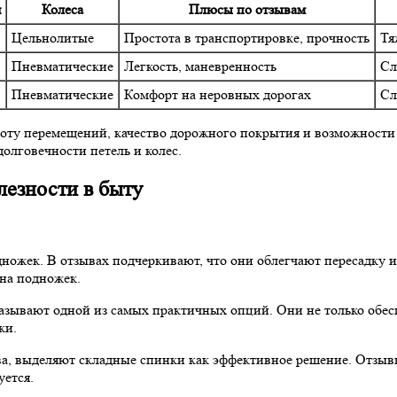
я
Колеса
Плюсы по отзывам
Цельнолитые
Простота в транспортировке, прочность
Тя
Пневматические
Легкость, маневренность
Сл
Пневматические
Комфорт на неровных дорогах
Сл
тоту перемещений, качество дорожного покрытия и возможности
олговечности петель и колес.
лезности в быту
ожек. В отзывах подчеркивают, что они облегчают пересадку и
на подножек.
азывают одной из самых практичных опций. Они не только обес
ки.
ва, выделяют складные спинки как эффективное решение. Отзывы
уется.