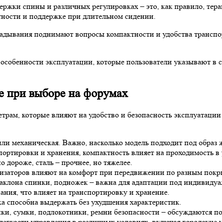
держки спины и различных регулировках – это, как правило, те
тности и поддержке при длительном сидении.
адывания поднимают вопросы компактности и удобства транспор
 особенности эксплуатации, которые пользователи указывают в с
е при выборе на форумах
рам, которые влияют на удобство и безопасность эксплуатации
или механическая. Важно, насколько модель подходит под образ 
портировки и хранения, компактность влияет на проходимость в
 дороже, сталь – прочнее, но тяжелее.
тизаторов влияют на комфорт при передвижении по разным покр
наклона спинки, подножек – важна для адаптации под индивидуа
ания, что влияет на транспортировку и хранение.
ка способна выдержать без ухудшения характеристик.
и, сумки, подлокотники, ремни безопасности – обсуждаются по 
егкости управления в различных условиях, включая городские 