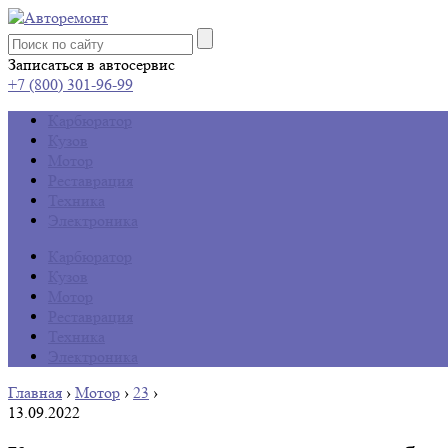
Записаться в автосервис
+7 (800) 301-96-99
Карбюратор
Кузов
Мотор
Реставрация
Техника
Электроника
Карбюратор
Кузов
Мотор
Реставрация
Техника
Электроника
Главная
›
Мотор
›
23
›
13.09.2022