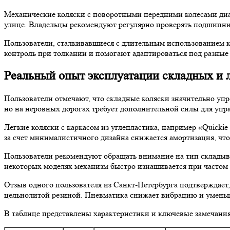
Механические коляски с поворотными передними колесами диам
улице. Владельцы рекомендуют регулярно проверять подшипник
Пользователи, сталкивавшиеся с длительным использованием к
контроль при толкании и помогают адаптироваться под разны
Реальный опыт эксплуатации складных и 
Пользователи отмечают, что складные коляски значительно упр
но на неровных дорогах требует дополнительной силы для упр
Легкие коляски с каркасом из углепластика, например «Quicki
за счет минималистичного дизайна снижается амортизация, что
Пользователи рекомендуют обращать внимание на тип складыва
некоторых моделях механизм быстро изнашивается при частом
Отзыв одного пользователя из Санкт-Петербурга подтверждает,
цельнолитой резиной. Пневматика снижает вибрацию и уменьш
В таблице представлены характеристики и ключевые замечания