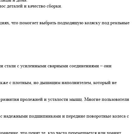
ос деталей и качество сборки.
циях, что помогает выбрать подходящую коляску под реальные
или стали с усиленными сварными соединениями – они
акже с плотным, но дышащим наполнителем, который не
 развития пролежней и усталости мышц. Многие пользователи
а с надежными подшипниками и передние поворотные колеса с
анение, что ценят те, кто часто перемещается или хранит