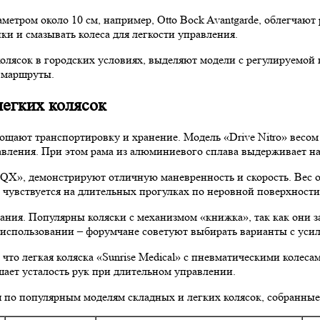
етром около 10 см, например, Otto Bock Avantgarde, облегчают
и и смазывать колеса для легкости управления.
олясок в городских условиях, выделяют модели с регулируемой 
е маршруты.
легких колясок
ощают транспортировку и хранение. Модель «Drive Nitro» весом 
авления. При этом рама из алюминиевого сплава выдерживает наг
e QX», демонстрируют отличную маневренность и скорость. Вес о
 чувствуется на длительных прогулках по неровной поверхности
ния. Популярны коляски с механизмом «книжка», так как они з
 использовании – форумчане советуют выбирать варианты с уси
 что легкая коляска «Sunrise Medical» с пневматическими колес
ает усталость рук при длительном управлении.
 по популярным моделям складных и легких колясок, собранные