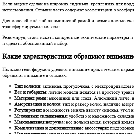
Если акцент сделан на широких сиденьях, креплениях для под
использования. Отзывы часто содержат комментарии о комфор
Для моделей с лёгкой алюминиевой рамой и возможностью скл
трансформируемые коляски.
Резюмируя, стоит искать конкретные технические параметры и
и сделать обоснованный выбор.
Какие характеристики обращают внимани
Пользователи форумов уделяют внимание практическим парамет
обращают внимание в отзывах:
Тип коляски:
активная, прогулочная, с электроприводом 
Вес и габариты:
легкие модели ценятся за простоту транс
Материал рамы:
алюминий или сталь. Алюминий легче, но
Амортизация и колеса:
тип и размер колес, наличие амор
Регулировки:
возможность менять высоту сиденья, угол 
Механизмы складывания:
удобство и надежность складыв
Максимальная нагрузка:
вес пользователя, который коляс
Комплектация и дополнительные аксессуары:
подголовник
Маневренность:
отзывы часто акцентируют внимание на л